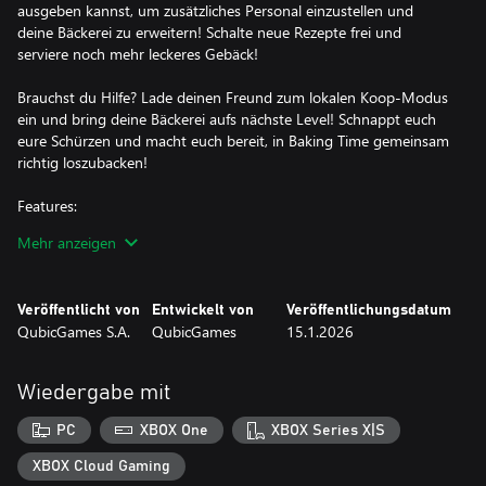
ausgeben kannst, um zusätzliches Personal einzustellen und
deine Bäckerei zu erweitern! Schalte neue Rezepte frei und
serviere noch mehr leckeres Gebäck!
Brauchst du Hilfe? Lade deinen Freund zum lokalen Koop-Modus
ein und bring deine Bäckerei aufs nächste Level! Schnappt euch
eure Schürzen und macht euch bereit, in Baking Time gemeinsam
richtig loszubacken!
Features:
- Backe über 30 verschiedene Gebäcksorten, denen deine
Mehr anzeigen
Kunden nicht widerstehen können!
- Sammle Gebäck mit einem Pfannenwender ein und stelle es
zum Verkaufen in die Auslage!
Veröffentlicht von
Entwickelt von
Veröffentlichungsdatum
- Bediene die Kasse und stille den Appetit deiner Kunden!
QubicGames S.A.
QubicGames
15.1.2026
- Verdiene tonnenweise Geld, um neue Stufen deiner Bäckerei
freizuschalten!
- Stelle Personal ein, das dir hilft, das Gebäck viel schneller
Wiedergabe mit
einzusammeln!
- Schalte 32 niedliche Tiere frei, die das Geld erhöhen, das du und
PC
XBOX One
XBOX Series X|S
deine Bäcker einsammelt!
- Verbessere deinen Charakter und deine Arbeiter, damit sie
XBOX Cloud Gaming