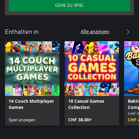
GEHE ZU SPIEL
Alle anzeigen
Enthalten in
14 Couch Multiplayer
10 Casual Games
Baki
Games
Collection
Comp
CHF 7
Spiel anzeigen
CHF 36.00+
CHF 