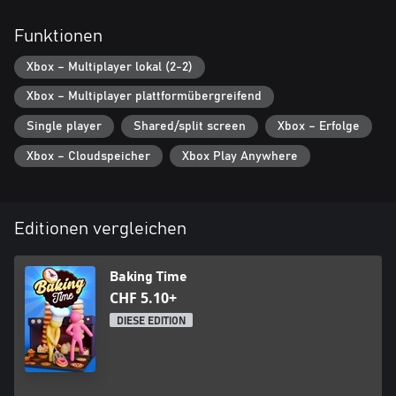
schneller laufen oder mehr Gebäck tragen können!
- Erledige Bäckeraufgaben und sichere dir deine Belohnungen
Funktionen
- Bereite Gebäck für spezielle große Bestellungen vor!
- Füttere deine Keksmonster, um jede Sekunde Geld zu
Xbox – Multiplayer lokal (2-2)
bekommen
- Nutze den Teleporter, um dich schneller zwischen den Levels zu
Xbox – Multiplayer plattformübergreifend
bewegen
- Lass dich vom Kochfieber mitreißen und versuche, nicht
Single player
Shared/split screen
Xbox – Erfolge
hungrig zu werden!
Xbox – Cloudspeicher
Xbox Play Anywhere
Editionen vergleichen
Baking Time
CHF 5.10+
DIESE EDITION