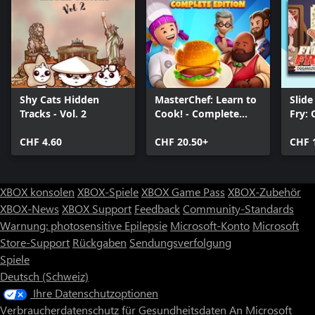
Shy Cats Hidden
MasterChef: Learn to
Slide
Tracks - Vol. 2
Cook! - Complete
Fry: 
Edition
(Bun
CHF 4.60
CHF 20.50+
CHF 
XBOX konsolen
XBOX-Spiele
XBOX Game Pass
XBOX-Zubehör
XBOX-News
XBOX Support
Feedback
Community-Standards
Warnung: photosensitive Epilepsie
Microsoft-Konto
Microsoft
Store-Support
Rückgaben
Sendungsverfolgung
Spiele
Deutsch (Schweiz)
Ihre Datenschutzoptionen
Verbraucherdatenschutz für Gesundheitsdaten
An Microsoft