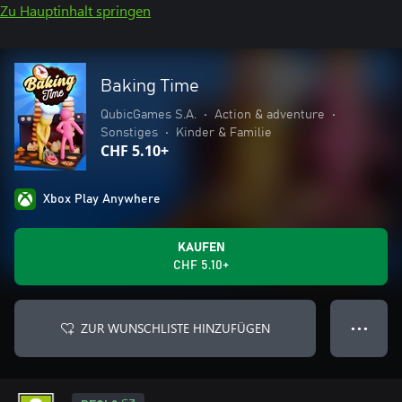
Zu Hauptinhalt springen
Baking Time
QubicGames S.A.
•
Action & adventure
•
Sonstiges
•
Kinder & Familie
CHF 5.10+
Xbox Play Anywhere
KAUFEN
CHF 5.10+
ZUR WUNSCHLISTE HINZUFÜGEN
● ● ●