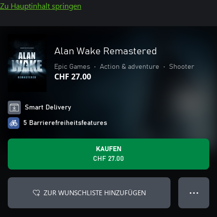
Zu Hauptinhalt springen
Alan Wake Remastered
Epic Games
•
Action & adventure
•
Shooter
CHF 27.00
Smart Delivery
5 Barrierefreiheitsfeatures
KAUFEN
CHF 27.00
ZUR WUNSCHLISTE HINZUFÜGEN
● ● ●