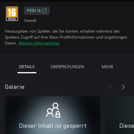
PEGI 16
Gewalt
Herausgeber von Spielen, die Sie starten, erhalten während des
Spielens Zugriff auf Ihre Xbox-Profilinformationen und zugehörigen
Daten.
Weitere Informationen
DETAILS
ÜBERPRÜFUNGEN
MEHR
Galerie
Dieser Inhalt ist gesperrt
Diese