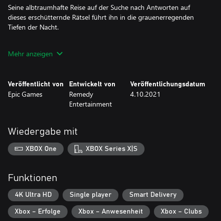
Seine albtraumhafte Reise auf der Suche nach Antworten auf
dieses erschütternde Rätsel führt ihn in die grauenerregenden
Tiefen der Nacht.
Alan Wake Remastered bietet das vollständige Erlebnis – das
Mehr anzeigen
Hauptspiel und seine zwei Erweiterungen (The Signal und The
Writer) – in atemberaubender neuer 4K-Grafik. Die packende
Geschichte im Episodenformat ist voller unerwarteter
Veröffentlicht von
Entwickelt von
Veröffentlichungsdatum
Wendungen, spannenden offenen Enden und intensiven
Epic Games
Remedy
4.10.2021
Kampfeinlagen, bei denen Kugeln nicht ausreichen, um die
Entertainment
Dunkelheit zu vertreiben. Die Zwischensequenzen des Spiels, die
skurrilen Charaktere und die herrlichen Landschaften des
pazifischen Nordwestens wurden zu einem Erlebnis erweitert, das
Wiedergabe mit
sowohl durch seine visuelle Wirkung als auch durch seine
beunruhigende Atmosphäre besticht.
XBOX One
XBOX Series X|S
Funktionen
4K Ultra HD
Single player
Smart Delivery
Xbox – Erfolge
Xbox – Anwesenheit
Xbox – Clubs