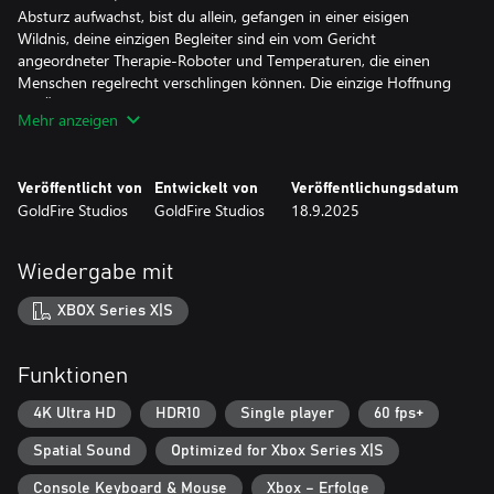
Absturz aufwachst, bist du allein, gefangen in einer eisigen
Wildnis, deine einzigen Begleiter sind ein vom Gericht
angeordneter Therapie-Roboter und Temperaturen, die einen
Menschen regelrecht verschlingen können. Die einzige Hoffnung
auf Überleben besteht darin, deinen Freund zu finden und
Mehr anzeigen
vielleicht einen Weg nach Hause.
Du bist Kai, ein Pilot ohne Flugzeug, der in der Wildnis des hohen
Veröffentlicht von
Entwickelt von
Veröffentlichungsdatum
Nordens verloren ist. Du musst deinen Verstand einsetzen, um
GoldFire Studios
GoldFire Studios
18.9.2025
den Elementen zu trotzen, deinen Co-Piloten zu finden und zum
Teufel noch mal zu verschwinden. Unterwegs findest du vielleicht
heraus, was dein Flugzeug in zwei Teile geteilt hat … und was
Wiedergabe mit
dieses Geräusch nach Einbruch der Dunkelheit verursacht.
XBOX Series X|S
Funktionen
4K Ultra HD
HDR10
Single player
60 fps+
Spatial Sound
Optimized for Xbox Series X|S
Console Keyboard & Mouse
Xbox – Erfolge