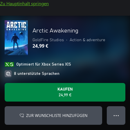
Zu Hauptinhalt springen
Arctic Awakening
GoldFire Studios
•
Action & adventure
24,99 €
Optimiert für Xbox Series X|S
8 unterstützte Sprachen
KAUFEN
24,99 €
ZUR WUNSCHLISTE HINZUFÜGEN
● ● ●