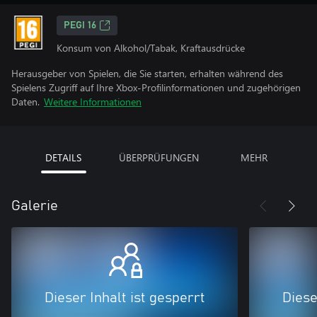
PEGI 16
Konsum von Alkohol/Tabak, Kraftausdrücke
Herausgeber von Spielen, die Sie starten, erhalten während des
Spielens Zugriff auf Ihre Xbox-Profilinformationen und zugehörigen
Daten.
Weitere Informationen
DETAILS
ÜBERPRÜFUNGEN
MEHR
Galerie
Dieser Inhalt ist gesperrt
Diese