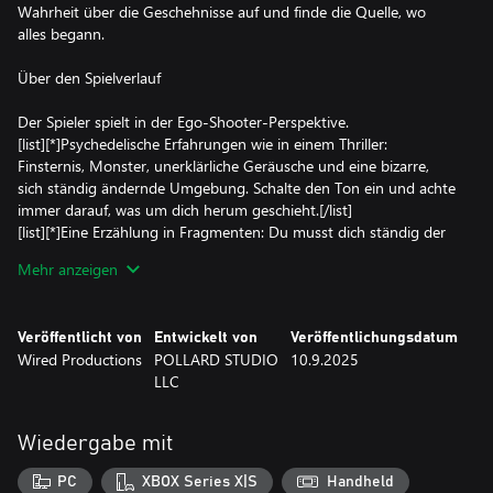
Wahrheit über die Geschehnisse auf und finde die Quelle, wo
alles begann.
Über den Spielverlauf
Der Spieler spielt in der Ego-Shooter-Perspektive.
[list][*]Psychedelische Erfahrungen wie in einem Thriller:
Finsternis, Monster, unerklärliche Geräusche und eine bizarre,
sich ständig ändernde Umgebung. Schalte den Ton ein und achte
immer darauf, was um dich herum geschieht.[/list]
[list][*]Eine Erzählung in Fragmenten: Du musst dich ständig der
Zeit und des Raums bewusst sein, die du durchläufst, sowie auf
Mehr anzeigen
Schlüsselpersonen und Ereignisse achten, die dir dabei helfen,
deinen Ausweg problemlos zu finden.[/list]
[list][*]Latentes Gehirn: Wenn du mit dem Gehirn anderer in eine
Veröffentlicht von
Entwickelt von
Veröffentlichungsdatum
Welt eintauchst, die sowohl vertraut als auch unbekannt ist,
Wired Productions
POLLARD STUDIO
10.9.2025
musst du die Wahrheit herausfinden und das Geheimnis der
LLC
Erinnerung entschlüsseln.[/list]
[list][*]Sammle, untersuche und löse Rätsel: Während du das Spiel
erkundest, schreiten verschiedene Ereignisse voran. Im Spiel
Wiedergabe mit
musst du sorgfältig Schlussfolgerungen treffen und Hinweise
erhalten, die du dem Unternehmen meldest.[/list]
PC
XBOX Series X|S
Handheld