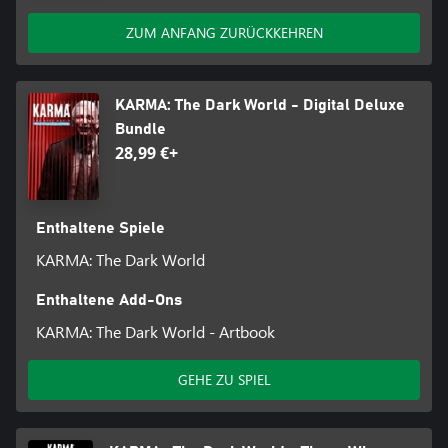
wahre Natur der Ereignisse zu untersuchen.
ZUM ANFANG ZURÜCKKEHREN
Voll von Unbekanntem, erlebe die dunkle Seite.
Die ultimative Antwort
KARMA: The Dark World - Digital Deluxe
Du solltest verstehen, dass es kein Zufall ist, dass du hierher
Bundle
zurückgekommen bist, sondern dass die Quelle all dessen die
28,99 €+
ultimative Antwort ist, die du herausfinden musst.
Erfülle deinen Auftrag, oder …
Enthaltene Spiele
KARMA: The Dark World
Enthaltene Add-Ons
KARMA: The Dark World - Artbook
GEHE ZU SPIEL