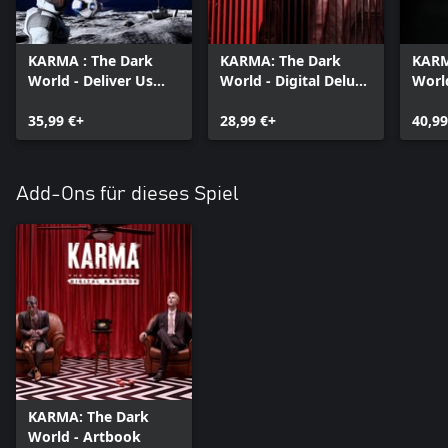
KARMA : The Dark
KARMA: The Dark
KARM
World - Deliver Us
World - Digital Deluxe
World
The Moon Bundle
Bundle
Dead
35,99 €+
28,99 €+
40,99
Add-Ons für dieses Spiel
KARMA: The Dark
World - Artbook