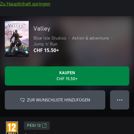
Zu Hauptinhalt springen
Valley
Blue Isle Studios
•
Action & adventure
•
Jump ’n’ Run
CHF 15.50+
KAUFEN
CHF 15.50+
ZUR WUNSCHLISTE HINZUFÜGEN
● ● ●
PEGI 12