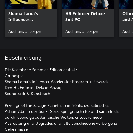
Shama Lama's
HR Enforcer Deluxe
Offic
Influencer
Suit PC
and 
Accelerator Program
+ Rewards PC
Add-ons anzeigen
Add-ons anzeigen
Add-o
Beschreibung
Die Kosmische Sammler-Edition enthält:
Grundspiel
Shama Lama's Influencer Accelerator Program + Rewards
Den HR Enforcer Deluxe-Anzug
Soundtrack & Kunstbuch
Revenge of the Savage Planet ist ein fröhliches, satirisches
Action-Abenteuer-Sci-Fi-Spiel. Springe, schieße und sammle dich
durch lebendige außerirdische Welten, entdecke neue
Ausrüstung und Upgrades und lüfte verschiedene verborgene
Geheimnisse.