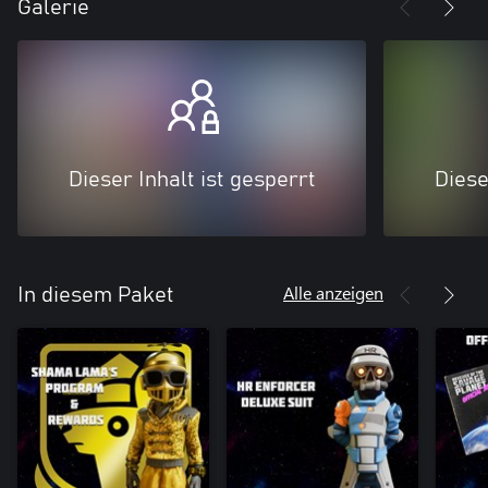
Galerie
Dieser Inhalt ist gesperrt
Diese
Alle anzeigen
In diesem Paket