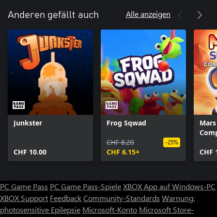
Alle anzeigen
Anderen gefällt auch
Junkster
Frog Sqwad
Mars 
Comp
CHF 8.20
-25%
CHF 10.00
CHF 6.15+
CHF 
PC Game Pass
PC Game Pass-Spiele
XBOX App auf Windows-PC
XBOX Support
Feedback
Community-Standards
Warnung:
photosensitive Epilepsie
Microsoft-Konto
Microsoft Store-