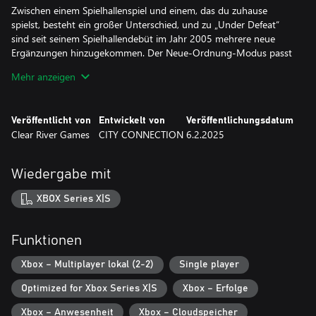
Zwischen einem Spielhallenspiel und einem, das du zuhause
spielst, besteht ein großer Unterschied, und zu „Under Defeat“
sind seit seinem Spielhallendebüt im Jahr 2005 mehrere neue
Ergänzungen hinzugekommen. Der Neue-Ordnung-Modus passt
das Spiel auf ein modernes 16:9-Format an, und das Spiel hat
Mehr anzeigen
sowohl schärfere Texturen als vier wählbare Soundtracks erhalten.
Darunter ist ein brandneuer, vom Originalkomponisten Shinji
Hosoe, der bekannt ist für seine Arbeit an Ridge Racer, Tekken,
Veröffentlicht von
Entwickelt von
Veröffentlichungsdatum
Street Fighter EX, SuperSweep und viele andere. Natürlich kannst
Clear River Games
CITY CONNECTION
6.2.2025
du „Under Defeat“ für ein authentisches Erlebnis immer noch im
Original-Spielhallenmodus spielen. Wie du dieses bombastische
Action-Fest genießt, liegt ganz bei dir!
Wiedergabe mit
ANGELEHNT AN DIE VERGANGENHEIT
XBOX Series X|S
„Under Defeat“ ist ein echter Klassiker. Das Spiel erschien
zunächst in Spielhallen, wurde von G.rev entwickelt und kam vor
fast zwanzig Jahren in Japan heraus. Über die Jahre hat es seinen
Funktionen
Weg auf mehrere Plattformen geschafft. Es wurde vor allem im
Jahr 2006 für die Dreamcast veröffentlicht – lange nachdem die
Xbox – Multiplayer lokal (2-2)
Single player
offizielle Unterstützung für die Konsole geendet war. Diese
Optimized for Xbox Series X|S
Xbox – Erfolge
2024er Edition ist die ultimative Version des Spiels, darin sind alle
früheren Inhalte enthalten, von Genre-Veteranen sorgfältig
Xbox – Anwesenheit
Xbox – Cloudspeicher