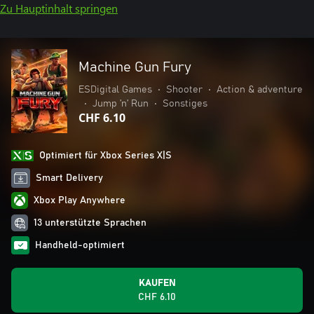
Zu Hauptinhalt springen
Machine Gun Fury
ESDigital Games
•
Shooter
•
Action & adventure
•
Jump ’n’ Run
•
Sonstiges
CHF 6.10
Optimiert für Xbox Series X|S
Smart Delivery
Xbox Play Anywhere
13 unterstützte Sprachen
Handheld-optimiert
KAUFEN
CHF 6.10