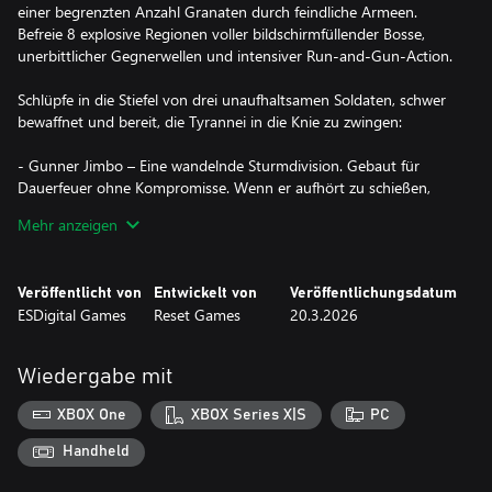
einer begrenzten Anzahl Granaten durch feindliche Armeen.
Befreie 8 explosive Regionen voller bildschirmfüllender Bosse,
unerbittlicher Gegnerwellen und intensiver Run-and-Gun-Action.
Schlüpfe in die Stiefel von drei unaufhaltsamen Soldaten, schwer
bewaffnet und bereit, die Tyrannei in die Knie zu zwingen:
- Gunner Jimbo – Eine wandelnde Sturmdivision. Gebaut für
Dauerfeuer ohne Kompromisse. Wenn er aufhört zu schießen,
wird gleich etwas Großes explodieren.
Mehr anzeigen
- Suzi Uzi – Schnell, taktisch und gnadenlos. Sie verschwendet
keine Kugeln. Sie verfehlt nie. Sie bleibt immer in Bewegung.
- Mini-Gun Floyd – Die Verkörperung von Dauerfeuer. Wenn sich
Veröffentlicht von
Entwickelt von
Veröffentlichungsdatum
seine Läufe drehen, wird das Schlachtfeld zur Erinnerung.
ESDigital Games
Reset Games
20.3.2026
Drei Krieger. Eine unmögliche Mission. Unendliche Feinde.
Wiedergabe mit
Kämpfe zu Fuß oder übernimm die Kontrolle über schwer
bewaffnete Fahrzeuge wie Panzer, Angriffsboote und Kampf-
XBOX One
XBOX Series X|S
PC
Buggys. Entfessle ein komplettes Arsenal militärischer Waffen und
löse explosive Kettenreaktionen aus, die feindliche Festungen in
Handheld
Schutt und Asche legen. Wenn es sich bewegt — eliminiere es.