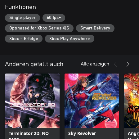
Funktionen
- Rasantes Run-and-Gun-Gameplay in Top-Down- und Side-
Scrolling-Perspektive
Single player
60 fps+
- Umfangreiches Waffenarsenal für großflächige Zerstörung und
massive Abschusszahlen
Optimized for Xbox Series X|S
Smart Delivery
- Authentische 8-Bit-Pixelgrafik mit modernen Verbesserungen
- Zerstörbare Elemente, Bildschirmerschütterungen,
Xbox – Erfolge
Xbox Play Anywhere
Partikeleffekte und mehrschichtige Parallax-Hintergründe
- Explosiver, vom SID inspirierter Soundtrack, der einschlägt wie
ein Arcade-Automat auf Maximum
Alle anzeigen
Anderen gefällt auch
Drücke Start. Betätige den Abzug. Spüre die Fury.
Terminator 2D: NO
Sky Revolver
Angr