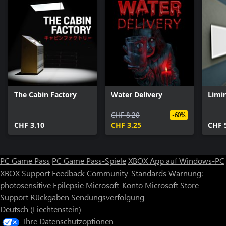
The Cabin Factory
Water Delivery
Limi
CHF 8.20
-60%
CHF 3.10
CHF 3.25
CHF 
PC Game Pass
PC Game Pass-Spiele
XBOX App auf Windows-PC
XBOX Support
Feedback
Community-Standards
Warnung:
photosensitive Epilepsie
Microsoft-Konto
Microsoft Store-
Support
Rückgaben
Sendungsverfolgung
Deutsch (Liechtenstein)
Ihre Datenschutzoptionen