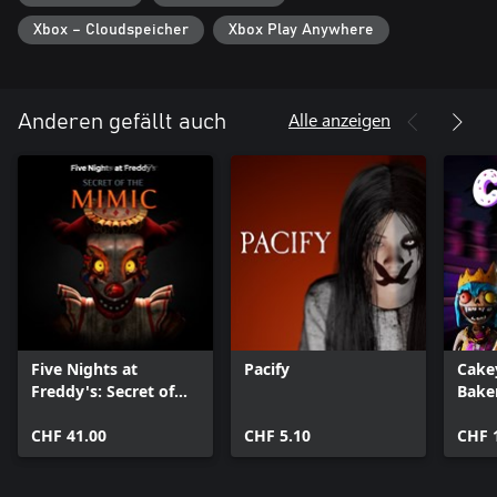
Xbox – Cloudspeicher
Xbox Play Anywhere
Alle anzeigen
Anderen gefällt auch
Five Nights at
Pacify
Cake
Freddy's: Secret of
Bake
the Mimic
CHF 41.00
CHF 5.10
CHF 