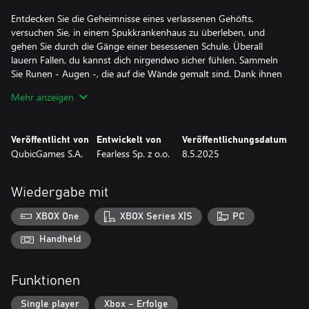
Entdecken Sie die Geheimnisse eines verlassenen Gehöfts,
versuchen Sie, in einem Spukkrankenhaus zu überleben, und
gehen Sie durch die Gänge einer besessenen Schule. Überall
lauern Fallen, du kannst dich nirgendwo sicher fühlen. Sammeln
Sie Runen - Augen -, die auf die Wände gemalt sind. Dank ihnen
kannst du durch die Augen deines Gegners sehen und
Mehr anzeigen
versuchen, seine Bewegungen vorherzusehen.
- Einzigartig gestaltete und sich dynamisch verändernde Levels
Veröffentlicht von
Entwickelt von
Veröffentlichungsdatum
- Mechanismen, die an die geliebten alten Spiele erinnern
QubicGames S.A.
Fearless Sp. z o.o.
8.5.2025
- Du kannst dich vor Bedrohungen verstecken oder weglaufen,
ganz wie du willst
- Nutze deine Karte und dein Auge, um zu überleben
Wiedergabe mit
- Sammle alle versteckten Notizen, um die geheimnisvolle
Geschichte eines jeden Levels zu entdecken
XBOX One
XBOX Series X|S
PC
- Viele Spielmodi und Levels, The Mansion war nur der Anfang
- Versuchen Sie sich im Endlosmodus, in dem die Monster stärker
Handheld
werden und Ihr Mut auf die Probe gestellt wird. Du wirst
gefangen werden, du wirst sterben, aber versuche es weiter!
Funktionen
- Jagd auf Krasue, den gefährlichen Charles und mehr
- Halloween-Modus, fange die Kürbisse, um zusätzliches Geld zu
Single player
Xbox – Erfolge
sammeln