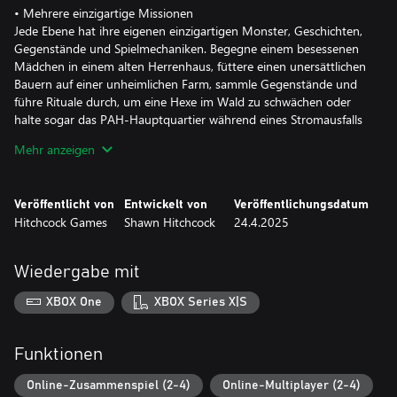
• Mehrere einzigartige Missionen
Jede Ebene hat ihre eigenen einzigartigen Monster, Geschichten,
Gegenstände und Spielmechaniken. Begegne einem besessenen
Mädchen in einem alten Herrenhaus, füttere einen unersättlichen
Bauern auf einer unheimlichen Farm, sammle Gegenstände und
führe Rituale durch, um eine Hexe im Wald zu schwächen oder
halte sogar das PAH-Hauptquartier während eines Stromausfalls
sicher. Jede Mission ist spannend, unterhaltsam und
Mehr anzeigen
furchteinflößend.
• Eine Vielzahl von paranormalen Wesen
Veröffentlicht von
Entwickelt von
Veröffentlichungsdatum
Du kannst auf besessene Puppen, eine unsichtbare Hexe,
Hitchcock Games
Shawn Hitchcock
24.4.2025
Schattenmonster, die deine Gegenstände stehlen, und vieles
mehr treffen. Lerne, wie du den paranormalen Kreaturen
ausweichst, sie beruhigst, schwächst und einfängst. Bringe sie
Wiedergabe mit
dann zu PAH Inc für „Forschungszwecke“ zurück.
XBOX One
XBOX Series X|S
• Einzelspieler- und Online-Koop-Multiplayer
Geh alleine los und stelle dich den unnatürlichen Wesen ganz
alleine oder arbeite mit Freunden online zusammen für
Funktionen
spannende und lustige Schreckmomente.
Online-Zusammenspiel (2-4)
Online-Multiplayer (2-4)