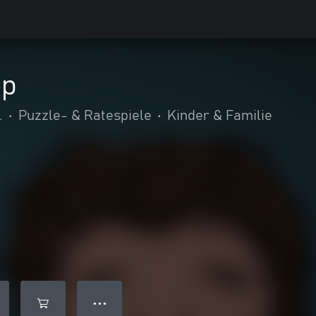
ep
.
•
Puzzle- & Ratespiele
•
Kinder & Familie
● ● ●