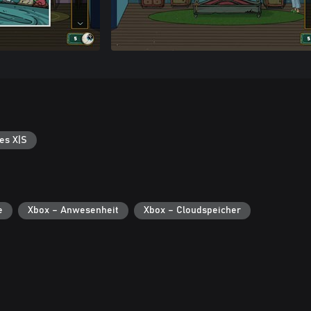
es X|S
e
Xbox – Anwesenheit
Xbox – Cloudspeicher