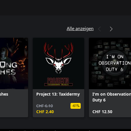
Alle anzeigen
shes
Project 13: Taxidermy
I'm on Observatio
Duty 6
CHF 6.10
-61%
CHF 2.40
CHF 12.50