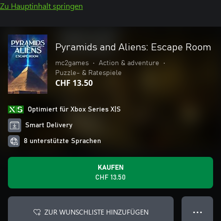
Zu Hauptinhalt springen
Pyramids and Aliens: Escape Room
mc2games
•
Action & adventure
•
Puzzle- & Ratespiele
CHF 13.50
Optimiert für Xbox Series X|S
Smart Delivery
8 unterstützte Sprachen
KAUFEN
CHF 13.50
ZUR WUNSCHLISTE HINZUFÜGEN
● ● ●