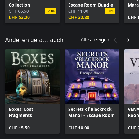
Collection
Escape Room Bundle
Mara
CHF 66.50
CHF 41.00
-20%
-20%
CHF 53.20
CHF 32.80
CHF 
Alle anzeigen
Anderen gefällt auch
Boxes: Lost
Secrets of Blackrock
VENA
Fragments
Manor - Escape Room
Room
CHF 15.50
CHF 10.00
CHF 