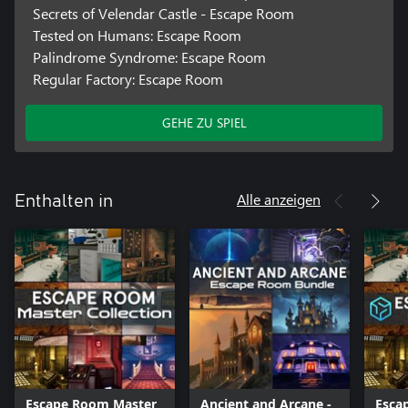
Secrets of Velendar Castle - Escape Room
Tested on Humans: Escape Room
Palindrome Syndrome: Escape Room
Regular Factory: Escape Room
GEHE ZU SPIEL
Alle anzeigen
Enthalten in
Escape Room Master
Ancient and Arcane -
Esca