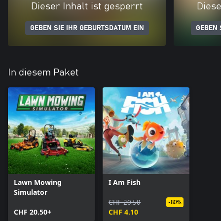
Dieser Inhalt ist gesperrt
Diese
GEBEN SIE IHR GEBURTSDATUM EIN
GEBEN 
In diesem Paket
Lawn Mowing
I Am Fish
Simulator
CHF 20.50
-80%
CHF 20.50+
CHF 4.10