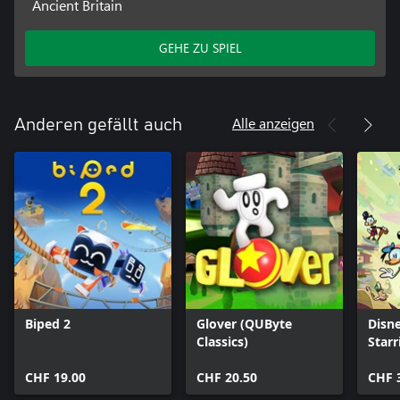
Ancient Britain
GEHE ZU SPIEL
Alle anzeigen
Anderen gefällt auch
Biped 2
Glover (QUByte
Disne
Classics)
Star
Frie
CHF 19.00
CHF 20.50
CHF 