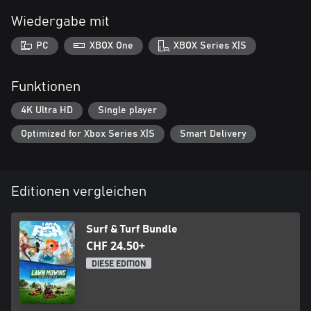
Wiedergabe mit
PC
XBOX One
XBOX Series X|S
Funktionen
4K Ultra HD
Single player
Optimized for Xbox Series X|S
Smart Delivery
Editionen vergleichen
Surf & Turf Bundle
CHF 24.50+
DIESE EDITION