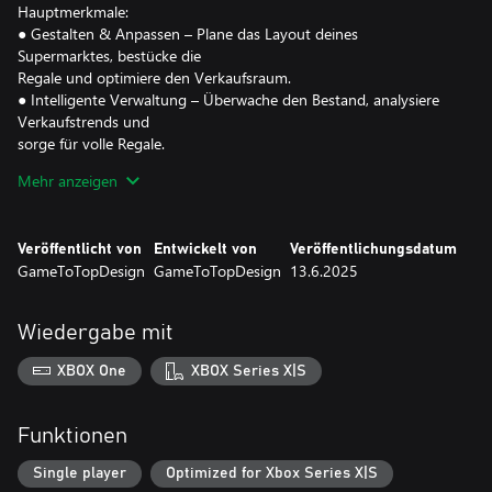
Hauptmerkmale:
● Gestalten & Anpassen – Plane das Layout deines
Supermarktes, bestücke die
Regale und optimiere den Verkaufsraum.
● Intelligente Verwaltung – Überwache den Bestand, analysiere
Verkaufstrends und
sorge für volle Regale.
● Geschäftsstrategie – Setze wettbewerbsfähige Preise, verhandle
Mehr anzeigen
mit Lieferanten
und investiere in Marketing.
● Herausforderungen & Belohnungen – Stelle dich spannenden
Veröffentlicht von
Entwickelt von
Veröffentlichungsdatum
Herausforderungen,
GameToTopDesign
GameToTopDesign
13.6.2025
erfülle Aufgaben und schalte neue Inhalte frei.
● Expansion & Wachstum – Baue deinen Supermarkt zu einer
florierenden Kette aus
Wiedergabe mit
und erschließe neue Märkte.
XBOX One
XBOX Series X|S
Supermarket Owner Simulator: Business ist eine spannende und
herausfordernde Simulation, die deine unternehmerischen
Fähigkeiten auf die Probe stellt. Kannst du ein
Funktionen
Supermarkt-Imperium aufbauen und die Branche dominieren?
Single player
Optimized for Xbox Series X|S