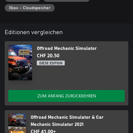
- Verschiedene Strecken, auf denen du testen kannst, ob deine
Xbox – Cloudspeicher
Fahrzeuge für eine Offroad-Herausforderung bereit sind
- Unbegrenzter Spaß beim Erstellen von Fahrzeugen, die allem
gewachsen sind!
Editionen vergleichen
Offroad Mechanic Simulator
CHF 20.50
DIESE EDITION
ZUM ANFANG ZURÜCKKEHREN
Offroad Mechanic Simulator & Car
Mechanic Simulator 2021
CHF 41.00+