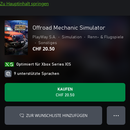
Zu Hauptinhalt springen
Offroad Mechanic Simulator
PlayWay S.A.
•
Simulation
•
Renn- & Flugspiele
•
Sonstiges
CHF 20.50
Optimiert für Xbox Series X|S
9 unterstützte Sprachen
KAUFEN
CHF 20.50
ZUR WUNSCHLISTE HINZUFÜGEN
● ● ●