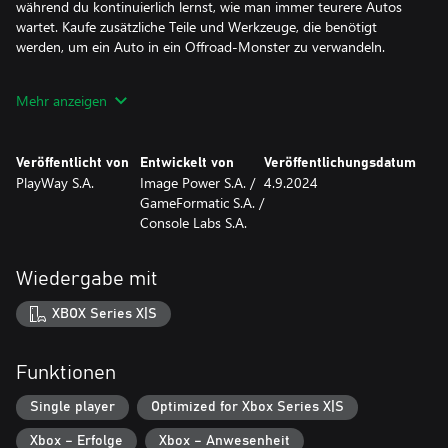
während du kontinuierlich lernst, wie man immer teurere Autos
wartet. Kaufe zusätzliche Teile und Werkzeuge, die benötigt
werden, um ein Auto in ein Offroad-Monster zu verwandeln.
Begib dich auf dein eigenes Offroad-Abenteuer, um die
Mehr anzeigen
vorgenommenen Modifikationen zu testen. Fahre durch
gefährliches Gelände, klettere auf Klippen und überquere
schlammige Flüsse. Genieße atemberaubende Landschaften,
Veröffentlicht von
Entwickelt von
Veröffentlichungsdatum
bevor du zum nächsten Hindernis übergehst. Und vergiss nicht,
PlayWay S.A.
Image Power S.A. /
4.9.2024
deine Fahrzeuge zu waschen, bevor du sie dem Kunden
GameFormatic S.A. /
übergibst!
Console Labs S.A.
Features:
Wiedergabe mit
- Mehrere einzigartige Autos zum Bearbeiten
- Schöne, fotorealistische Grafik
XBOX Series X|S
- Verschiedene Werkzeuge, mit denen du deine Fahrzeuge
modifizieren kannst
- Eine große Auswahl an Teilen, die es deinen Autos ermöglichen,
Funktionen
bemerkenswerte Leistungen zu erbringen
- Karrieremodus mit Story-Missionen
Single player
Optimized for Xbox Series X|S
- Verschiedene zufällige Aufgaben und Jobs, die zu erledigen sind
Xbox – Erfolge
Xbox – Anwesenheit
- Dekorative Elemente zur Personalisierung der Autos