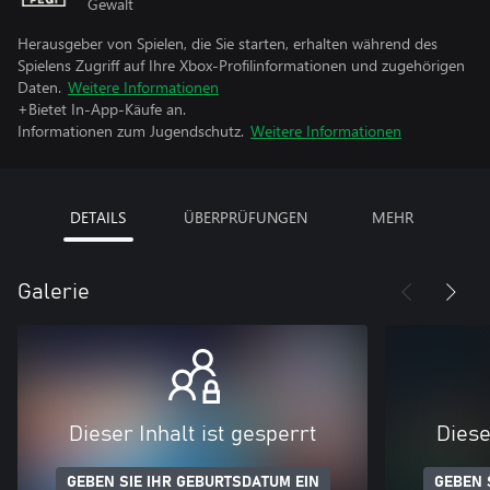
Gewalt
Herausgeber von Spielen, die Sie starten, erhalten während des
Spielens Zugriff auf Ihre Xbox-Profilinformationen und zugehörigen
Daten.
Weitere Informationen
+Bietet In-App-Käufe an.
Informationen zum Jugendschutz.
Weitere Informationen
DETAILS
ÜBERPRÜFUNGEN
MEHR
Galerie
Dieser Inhalt ist gesperrt
Diese
GEBEN SIE IHR GEBURTSDATUM EIN
GEBEN 