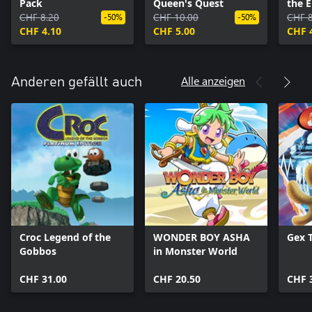
Pack
Queen's Quest
the 
CHF 8.20
CHF 10.00
CHF 8
-50%
-50%
CHF 4.10
CHF 5.00
CHF 
Alle anzeigen
Anderen gefällt auch
Croc Legend of the
WONDER BOY ASHA
Gex T
Gobbos
in Monster World
CHF 31.00
CHF 20.50
CHF 