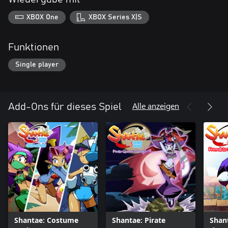
XBOX One
XBOX Series X|S
Funktionen
Single player
Alle anzeigen
Add-Ons für dieses Spiel
Shantae: Costume
Shantae: Pirate
Shant