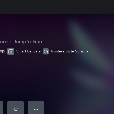
ture
•
Jump ’n’ Run
 X|S
Smart Delivery
6 unterstützte Sprachen
● ● ●