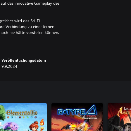
 auf das innovative Gameplay des
reicher wird das Sci-Fi-
hre Verbindung zu einer fernen
 sich nie hätte vorstellen können.
echselbarem Stil aus Anime-Kunst,
Veröffentlichungsdatum
9.9.2024
n Wellen von Robotern und
e werden im Laufe des Spiels
denen sie bisher unzugängliche
rte ermöglicht stundenlange
n tristen Bürogebäuden in
n Winkel des Weltraums, wo sie die
igene persönliche Verbindung zu