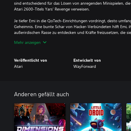
sind entscheidend für das Lösen von anregenden Minispielen, die
Atari 2600-Titels Yars' Revenge verweisen.
Je tiefer Emi in die QoTech-Einrichtungen vordringt, desto umfang
Geheimnis. Eine bunte Schar von Hacker-Verbündeten hilft Emi, i
außerirdischen Rasse zu entdecken und Kräfte freizusetzen, die sie
Mehr anzeigen
Yars Rising zelebriert die Yars-Franchise in WayForwards unverw
Humor, Retro-Spielmechanik und virtuoser Erzählweise.
Veröffentlicht von
Entwickelt von
Merkmale:
Atari
WayForward
2D-Platforming-Action: Emi muss springen, sprengen und sich a
außerirdischen Gegnern vorbeischleichen. Ihre verborgenen Kräft
aufgedeckt und gewähren ihr wilde Augments und Biohacks, mit 
Bereiche erreichen kann. Eine weitläufige, zusammenhängende Ka
Anderen gefällt auch
Erkundungen.
Sci-Fi-Intrigen: Ein scheinbar bodenloses Geheimnis führt Emi vo
versteckte unterirdische Labore und sogar bis in die entlegenste
dunkle Wahrheit hinter dem QoTech-Konzern aufdeckt und ihre e
einer außerirdischen Rasse entdeckt.