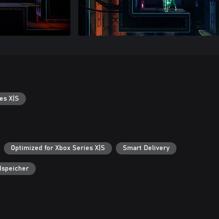
es X|S
Optimized for Xbox Series X|S
Smart Delivery
dspeicher