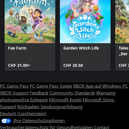
Fae Farm
Garden Witch Life
Tales
„Der 
Ring
CHF 31.00+
CHF 20.50
CHF 
PC Game Pass
PC Game Pass-Spiele
XBOX App auf Windows-PC
XBOX Support
Feedback
Community-Standards
Warnung:
photosensitive Epilepsie
Microsoft-Konto
Microsoft Store-
Support
Rückgaben
Sendungsverfolgung
Deutsch (Liechtenstein)
Ihre Datenschutzoptionen
Verbraucherdatenschutz für Gesundheitsdaten
Contact