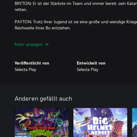
BRYTON: Er ist der Stärkste im Team und immer bereit, sein Kata
retten.
PAYTON: Trotz ihrer Jugend ist sie eine große und wendige Krieg
Reichweite ihres Bo entziehen.
PAXTON: Ist der ausgeglichenste der Ninja Kidz, und mit seinen
Mehr anzeigen
furchtlos gegenübertreten.
ASHTON: Er ist der schnellste im Team und hilft seinen Brüdern 
Veröffentlicht von
Entwickelt von
Selecta Play
Selecta Play
SPIELMODEN:
Story-Modus:
Begleite die Ninja Kidz bei ihrem Abenteuer, Dr. Disaster zu besi
Anderen gefällt auch
wiederherzustellen. Reise durch die Zeit und erkunde verschiede
und herausfordernde Levels absolvierst. Entfalte die Geschichte d
Zwischensequenzen. Erforsche alle Levels, um zusätzliche Leben z
Münzen findest, der ultimative Ninja Kidz wirst und alle Kampfkun
Endgegner besiegst.