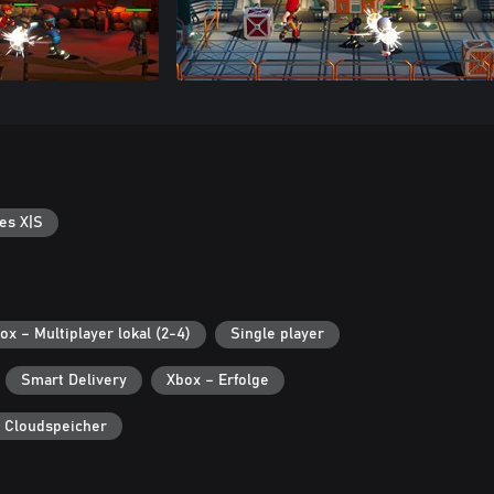
es X|S
ox – Multiplayer lokal (2-4)
Single player
Smart Delivery
Xbox – Erfolge
 Cloudspeicher