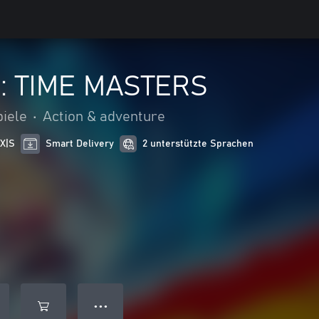
Z: TIME MASTERS
iele
•
Action & adventure
 X|S
Smart Delivery
2 unterstützte Sprachen
● ● ●