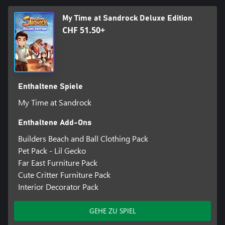
My Time at Sandrock Deluxe Edition
Baue Nutzpflanzen an, um mehr Geld zu verdienen oder mit
CHF 51.50+
ihnen köstliche Gerichte zuzubereiten;
Besuche Festivals mit den Einwohnern von Sandrock;
Entschlüssle Rätsel und vieles mehr!
Enthaltene Spiele
My Time at Sandrock
Enthaltene Add-Ons
Builders Beach and Ball Clothing Pack
Pet Pack - Lil Gecko
Far East Furniture Pack
Cute Critter Furniture Pack
Interior Decorator Pack
GEHE ZU SPIEL