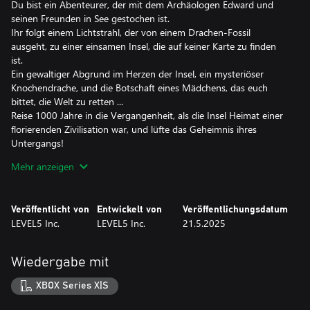
Du bist ein Abenteurer, der mit dem Archäologen Edward und
seinen Freunden in See gestochen ist.
Ihr folgt einem Lichtstrahl, der von einem Drachen-Fossil
ausgeht, zu einer einsamen Insel, die auf keiner Karte zu finden
ist.
Ein gewaltiger Abgrund im Herzen der Insel, ein mysteriöser
Knochendrache, und die Botschaft eines Mädchens, das euch
bittet, die Welt zu retten ...
Reise 1000 Jahre in die Vergangenheit, als die Insel Heimat einer
florierenden Zivilisation war, und lüfte das Geheimnis ihres
Untergangs!
Mehr anzeigen
■Deine 14 farbenfrohen Leben
Berufe werden in dieser Welt "Leben" genannt.
Jedes Leben hat seine eigenen Besonderheiten und bietet dir
Veröffentlicht von
Entwickelt von
Veröffentlichungsdatum
vielfältige Möglichkeiten, Spaß zu haben.
LEVEL5 Inc.
LEVEL5 Inc.
21.5.2025
Sammle Materialien mit Sammlerleben, stelle mit Fertigungsleben
alles her – von Waffen bis zu Mahlzeiten – oder stelle dich mit
Kämpferleben gefährlichen Monstern – du kannst jederzeit frei
Wiedergabe mit
zwischen deinen Leben wechseln und ganz nach Lust und Laune
spielen.
XBOX Series X|S
■Inselbau und Stadtentwicklung