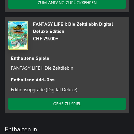
ZUM ANFANG ZURÜCKKEHREN
Darüberhinaus ermöglicht eine Zwei-Spieler-Funktion, auch ohne
eine Internetverbindung gemeinsam Abenteuer zu erleben – ihr
braucht nur einen zweiten Controller!
FANTASY LIFE i: Die Zeitdiebin Digital
Deluxe Edition
CHF 79.00+
Enthaltene Spiele
FANTASY LIFE i: Die Zeitdiebin
Enthaltene Add-Ons
Editionsupgrade (Digital Deluxe)
GEHE ZU SPIEL
Enthalten in