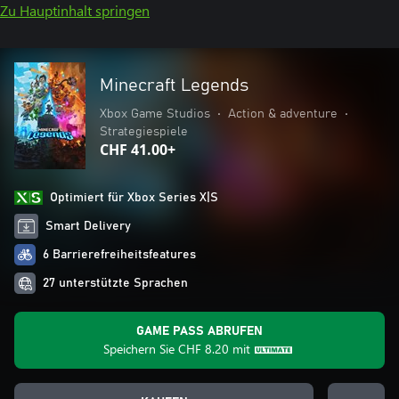
Zu Hauptinhalt springen
Minecraft Legends
Xbox Game Studios
•
Action & adventure
•
Strategiespiele
CHF 41.00+
Optimiert für Xbox Series X|S
Smart Delivery
6 Barrierefreiheitsfeatures
27 unterstützte Sprachen
GAME PASS ABRUFEN
Speichern Sie
CHF 8.20
mit