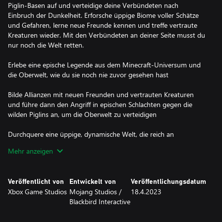
Piglin-Basen auf und verteidige deine Verbündeten nach
Einbruch der Dunkelheit. Erforsche üppige Biome voller Schätze
und Gefahren, lerne neue Freunde kennen und treffe vertraute
Kreaturen wieder. Mit den Verbündeten an deiner Seite musst du
nur noch die Welt retten.
Erlebe eine epische Legende aus dem Minecraft-Universum und
die Oberwelt, wie du sie noch nie zuvor gesehen hast
Bilde Allianzen mit neuen Freunden und vertrauten Kreaturen
und führe dann den Angriff in epischen Schlachten gegen die
wilden Piglins an, um die Oberwelt zu verteidigen
Durchquere eine üppige, dynamische Welt, die reich an
Ressourcen ist und sich in jedem Durchgang verändert
Mehr anzeigen
Fordere deine Freunde heraus oder schließe dich in intensiven
Kämpfen zusammen, während du dein Dorf verteidigst und deine
Veröffentlicht von
Entwickelt von
Veröffentlichungsdatum
Einheiten anführst, um die Siedlungen deiner Gegner zu
Xbox Game Studios
Mojang Studios /
18.4.2023
‪Blackbird Interactive