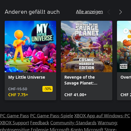
Alle anzeigen
Anderen gefällt auch
My Little Universe
Revenge of the
Over
Savage Planet:
CHF 15.50
Cosmic Hoarder
-50%
CHF 7.75+
Edition
CHF 41.00+
CHF 
PC Game Pass
PC Game Pass-Spiele
XBOX App auf Windows-PC
XBOX Support
Feedback
Community-Standards
Warnung:
photosensitive Epilepsie
Microsoft-Konto
Microsoft Store-