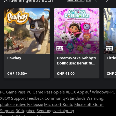
Anderen gefällt auch
Pawbay
DreamWorks Gabby’s
Littl
Dollhouse: Bereit für
die Party
CHF 19.50+
CHF 41.00
CHF 
PC Game Pass
PC Game Pass-Spiele
XBOX App auf Windows-PC
XBOX Support
Feedback
Community-Standards
Warnung:
photosensitive Epilepsie
Microsoft-Konto
Microsoft Store-
Support
Rückgaben
Sendungsverfolgung