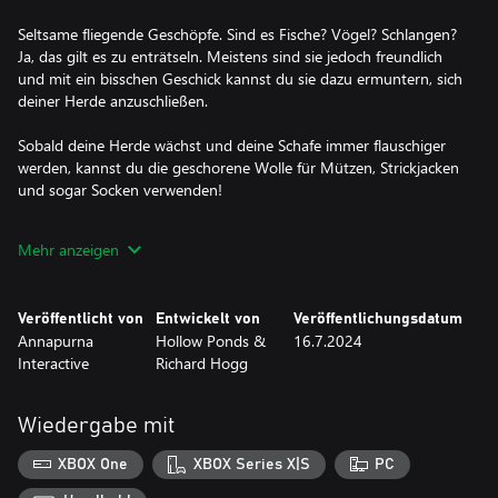
Seltsame fliegende Geschöpfe. Sind es Fische? Vögel? Schlangen?
Ja, das gilt es zu enträtseln. Meistens sind sie jedoch freundlich
und mit ein bisschen Geschick kannst du sie dazu ermuntern, sich
deiner Herde anzuschließen.
Sobald deine Herde wächst und deine Schafe immer flauschiger
werden, kannst du die geschorene Wolle für Mützen, Strickjacken
und sogar Socken verwenden!
Wirst du all die Tierchen finden? Sogar die sehr seltenen und
Mehr anzeigen
äußerst scheuen? Wirst du sie für dich behalten oder sie mit
deinen Freunden teilen? Wirst du den längsten Schal stricken,
den es jemals gab?
Veröffentlicht von
Entwickelt von
Veröffentlichungsdatum
Annapurna
Hollow Ponds &
16.7.2024
Interactive
Richard Hogg
Wiedergabe mit
XBOX One
XBOX Series X|S
PC