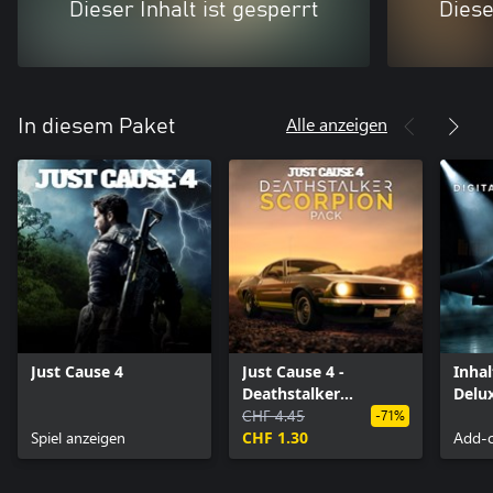
Dieser Inhalt ist gesperrt
Diese
Alle anzeigen
In diesem Paket
Just Cause 4
Just Cause 4 -
Inhal
Deathstalker
Delux
Scorpion Pack
CHF 4.45
-71%
Spiel anzeigen
CHF 1.30
Add-o