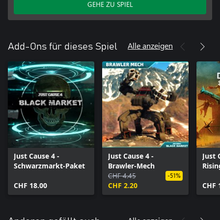
GEHE ZU SPIEL
Alle anzeigen
Add-Ons für dieses Spiel
Just Cause 4 -
Just Cause 4 -
Just 
Schwarzmarkt-Paket
Brawler-Mech
Risin
CHF 4.45
-51%
CHF 18.00
CHF 2.20
CHF 