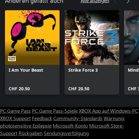
Alle anzeigen
Anderen gefällt auch
I Am Your Beast
Strike Force 3
Mind
CHF 20.50
CHF 20.50
CHF 
PC Game Pass
PC Game Pass-Spiele
XBOX App auf Windows-PC
XBOX Support
Feedback
Community-Standards
Warnung:
photosensitive Epilepsie
Microsoft-Konto
Microsoft Store-
Support
Rückgaben
Sendungsverfolgung