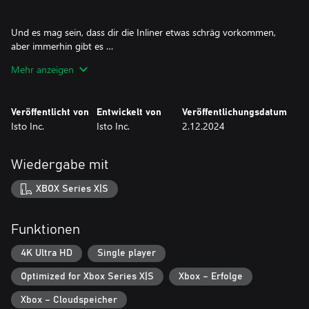
Und es mag sein, dass dir die Inliner etwas schräg vorkommen,
aber immerhin gibt es …
Mehr anzeigen
- Comedy … so schwarz wie nie? Eine vollständig erzählte,
satirische Geschichte über den Versuch, in der Wirtschaft von
heute zu überleben.
Veröffentlicht von
Entwickelt von
Veröffentlichungsdatum
- Geschmeidigkeit: Ein herausforderndes und dabei tief
Isto Inc.
Isto Inc.
2.12.2024
befriedigendes Bewegungssystem, das dich für Schnelligkeit
belohnt.
- Podcast-Clips: Sammle Audioclips aus „The Grindset“, einem
Wiedergabe mit
Selbsthilfe-Podcast, der von all deinen Lieblings-Streamern
gesprochen wird: Atrioc, Ludwig, DougDoug, PointCrow, Squeex
XBOX Series X|S
und anderen!
- Speedrun-Support: Ein integrierter Speedrun-Timer, damit du
deine Splits nicht manuell tracken musst.
Funktionen
- Eine Aufgeben-Taste: Anders als in deinem echten 9-to-5-Job
gibt es hier eine Aufgeben-Taste, die du jederzeit drücken kannst!
4K Ultra HD
Single player
Optimized for Xbox Series X|S
Xbox – Erfolge
Denk einfach immer daran, dass es für alle hart ist, die
Karriereleiter zu erklimmen. Also versuche, dich nicht allzu sehr
Xbox – Cloudspeicher
entmutigen zu lassen.