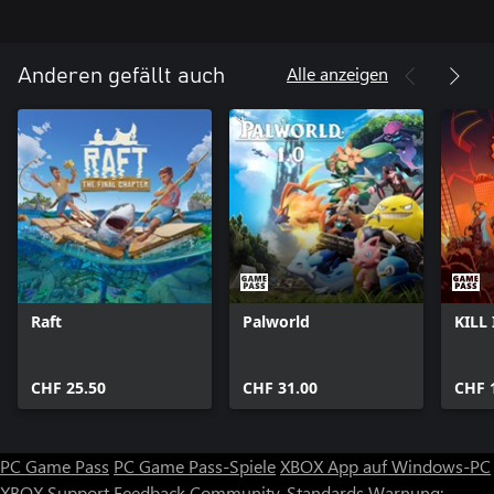
Viel Glück!
Alle anzeigen
Anderen gefällt auch
Raft
Palworld
KILL 
CHF 25.50
CHF 31.00
CHF 
PC Game Pass
PC Game Pass-Spiele
XBOX App auf Windows-PC
XBOX Support
Feedback
Community-Standards
Warnung: