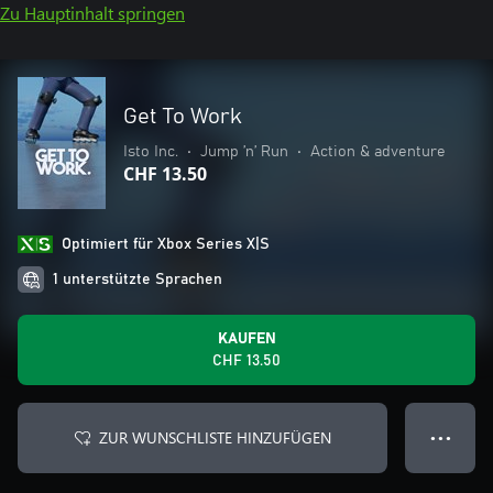
Zu Hauptinhalt springen
Get To Work
Isto Inc.
•
Jump ’n’ Run
•
Action & adventure
CHF 13.50
Optimiert für Xbox Series X|S
1 unterstützte Sprachen
KAUFEN
CHF 13.50
ZUR WUNSCHLISTE HINZUFÜGEN
● ● ●