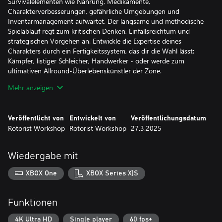
Survivalelementen wie Nahrung, Medikamente,
Charakterverbesserungen, gefährliche Umgebungen und
Inventarmanagement aufwartet. Der langsame und methodische
Spielablauf regt zum kritischen Denken, Einfallsreichtum und
strategischen Vorgehen an. Entwickle die Expertise deines
Charakters durch ein Fertigkeitssystem, das dir die Wahl lässt:
Kämpfer, listiger Schleicher, Handwerker - oder werde zum
ultimativen Allround-Überlebenskünstler der Zone.
Mehr anzeigen
KAMPF
Veröffentlicht von
Entwickelt von
Veröffentlichungsdatum
Stelle deinen Mut in actiongeladenem Echtzeit-Nahkämpfen und
Rotorist Workshop
Rotorist Workshop
27.3.2025
-Schießereien auf die Probe. Mit einem riesigen Waffenarsenal
und Einfallsreichtum kannst du den besten Ansatz für jedes
Kampfszenario finden. Oder schleiche durch die Schatten und
Wiedergabe mit
nutze Ablenkungen, wenn du lieber heimlich vorgehen möchtest.
XBOX One
XBOX Series X|S
HANDWERK
Funktionen
Die Zone ist nicht so unfruchtbar, wie sie scheint. Kultiviere
Pflanzen und jage nach Zutaten um nahrhafte Mahlzeiten und
4K Ultra HD
Single player
60 fps+