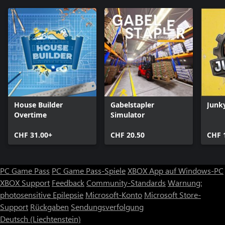
House Builder
Gabelstapler
Junk
Overtime
Simulator
CHF 31.00+
CHF 20.50
CHF 
PC Game Pass
PC Game Pass-Spiele
XBOX App auf Windows-PC
XBOX Support
Feedback
Community-Standards
Warnung:
photosensitive Epilepsie
Microsoft-Konto
Microsoft Store-
Support
Rückgaben
Sendungsverfolgung
Deutsch (Liechtenstein)