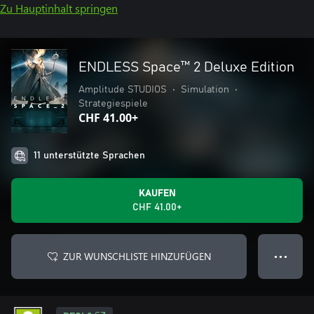
Zu Hauptinhalt springen
ENDLESS Space™ 2 Deluxe Edition
Amplitude STUDIOS
•
Simulation
•
Strategiespiele
CHF 41.00+
11 unterstützte Sprachen
KAUFEN
CHF 41.00+
ZUR WUNSCHLISTE HINZUFÜGEN
● ● ●