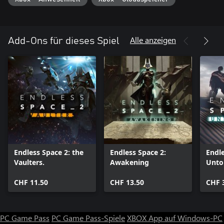
Alle anzeigen
Add-Ons für dieses Spiel
Endless Space 2: the
Endless Space 2:
Endle
Vaulters.
Awakening
Untol
CHF 11.50
CHF 13.50
CHF 
PC Game Pass
PC Game Pass-Spiele
XBOX App auf Windows-PC