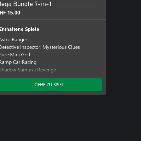
ega Bundle 7-in-1
HF 15.00
Enthaltene Spiele
Astro Rangers
Detective Inspector: Mysterious Clues
Pure Mini Golf
Ramp Car Racing
Shadow Samurai Revenge
Shark Adventure
Stickman Odyssey
GEHE ZU SPIEL