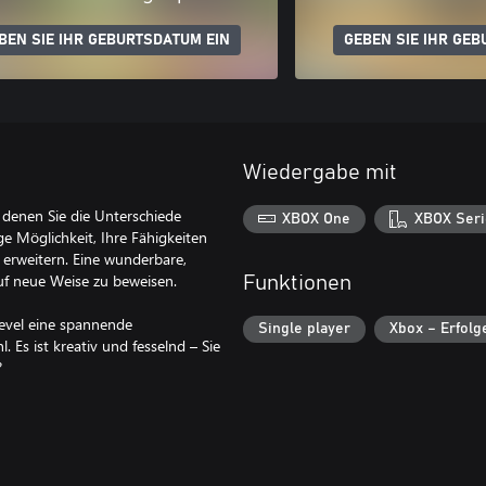
BEN SIE IHR GEBURTSDATUM EIN
GEBEN SIE IHR GEB
Wiedergabe mit
in denen Sie die Unterschiede
XBOX One
XBOX Seri
ge Möglichkeit, Ihre Fähigkeiten
 erweitern. Eine wunderbare,
auf neue Weise zu beweisen.
Funktionen
Level eine spannende
Single player
Xbox – Erfolg
Es ist kreativ und fesselnd – Sie
?