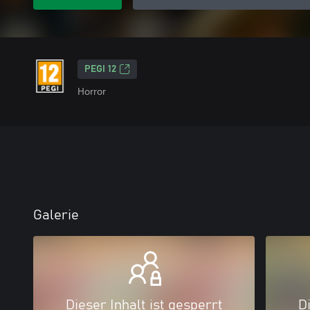
PEGI 12
Horror
Galerie
Dieser Inhalt ist gesperrt
Di