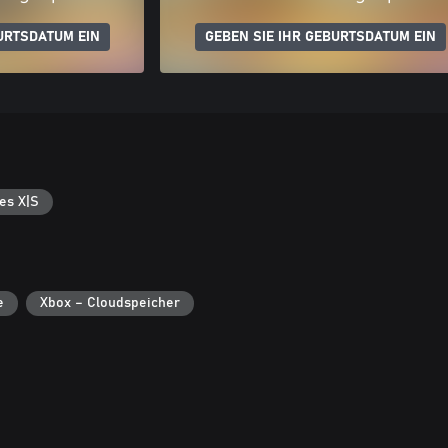
URTSDATUM EIN
GEBEN SIE IHR GEBURTSDATUM EIN
es X|S
e
Xbox – Cloudspeicher