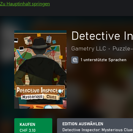
Zu Hauptinhalt springen
Detective I
Gametry LLC
•
Puzzle-
1 unterstützte Sprachen
EDITION AUSWÄHLEN
KAUFEN
Detective Inspector: Mysterious Clue
CHF 3.10