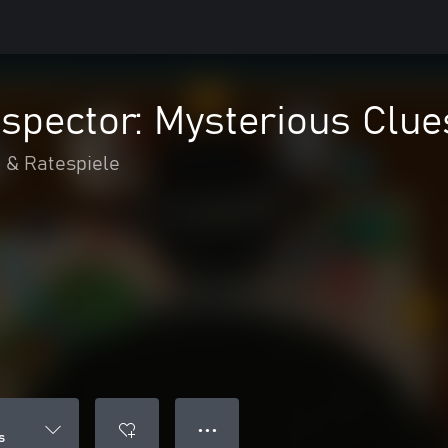
nspector: Mysterious Clue
 & Ratespiele
● ● ●
s