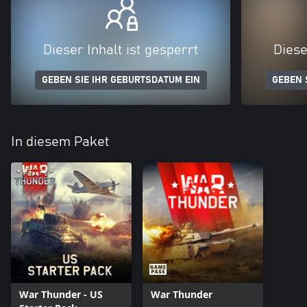
Dieser Inhalt ist gesperrt
Diese
GEBEN SIE IHR GEBURTSDATUM EIN
GEBEN 
In diesem Paket
War Thunder - US
War Thunder