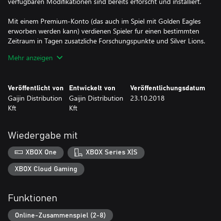
verfugbaren Modifikationen sind bereits erforscht und installiert.
Mit einem Premium-Konto (das auch im Spiel mit Golden Eagles
erworben werden kann) verdienen Spieler fur einen bestimmten
Zeitraum in Tagen zusatzliche Forschungspunkte und Silver Lions.
Wird gleichzeitig ein Premium-Fahrzeug verwendet, addieren sich
Mehr anzeigen
die Boni.
Veröffentlicht von
Entwickelt von
Veröffentlichungsdatum
Gaijin Distribution
Gaijin Distribution
23.10.2018
Kft
Kft
Wiedergabe mit
XBOX One
XBOX Series X|S
XBOX Cloud Gaming
Funktionen
Online-Zusammenspiel (2-8)