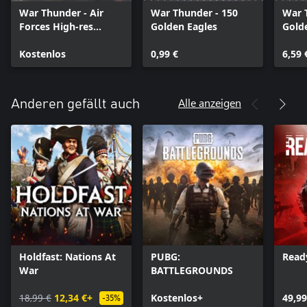
War Thunder - Air
War Thunder - 150
War 
Forces High-res
Golden Eagles
Gold
Texture Pack
Kostenlos
0,99 €
6,59 
Alle anzeigen
Anderen gefällt auch
Holdfast: Nations At
PUBG:
Read
War
BATTLEGROUNDS
18,99 €
12,34 €+
Kostenlos+
49,99
-35%