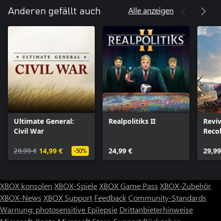
Alle anzeigen
Anderen gefällt auch
Ultimate General:
Realpolitiks II
Reviv
Civil War
Reco
29,99 €
14,99 €
24,99 €
29,99
-50%
XBOX konsolen
XBOX-Spiele
XBOX Game Pass
XBOX-Zubehör
XBOX-News
XBOX Support
Feedback
Community-Standards
Warnung: photosensitive Epilepsie
Drittanbieterhinweise