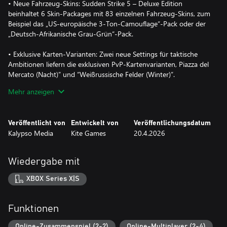
• Neue Fahrzeug-Skins: Sudden Strike 5 – Deluxe Edition
beinhaltet 6 Skin-Packages mit 83 einzelnen Fahrzeug-Skins, zum
Beispiel das „US-europäische 3-Ton-Camouflage“-Pack oder der
„Deutsch-Afrikanische Grau-Grün“-Pack.
• Exklusive Karten-Varianten: Zwei neue Settings für taktische
Ambitionen liefern die exklusiven PvP-Kartenvarianten, Piazza del
Mercato (Nacht)” und “Weißrussische Felder (Winter)”.
Mehr anzeigen
• Taktik trifft Hörgenuss: Der Original Soundtrack steht als
Download in hoher Qualität zur Verfügung. Er verbindet
orchestrale Kampfszenen mit atmosphärischen Klangteppichen
Veröffentlicht von
Entwickelt von
Veröffentlichungsdatum
und beinhaltet das markante Titel-Thema, aufgenommen von
Kalypso Media
Kite Games
20.4.2026
East Connection Music Recording mit dem Budapest Art
Orchestra.
Wiedergabe mit
XBOX Series X|S
Funktionen
Online-Zusammenspiel (2-2)
Online-Multiplayer (2-4)