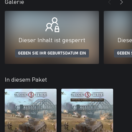
Galerie
Dieser Inhalt ist gesperrt
Diese
GEBEN SIE IHR GEBURTSDATUM EIN
GEBEN 
In diesem Paket