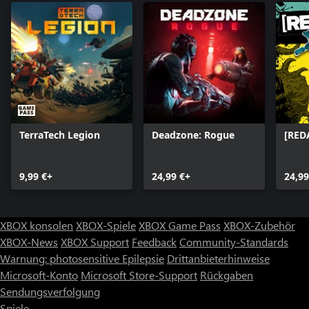
TerraTech Legion
Deadzone: Rogue
[RED
9,99 €+
24,99 €+
24,99
XBOX konsolen
XBOX-Spiele
XBOX Game Pass
XBOX-Zubehör
XBOX-News
XBOX Support
Feedback
Community-Standards
Warnung: photosensitive Epilepsie
Drittanbieterhinweise
Microsoft-Konto
Microsoft Store-Support
Rückgaben
Sendungsverfolgung
Spiele