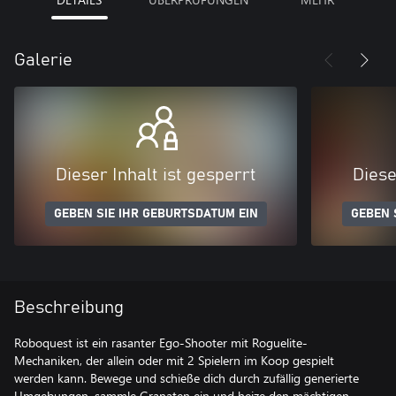
Galerie
Dieser Inhalt ist gesperrt
Diese
GEBEN SIE IHR GEBURTSDATUM EIN
GEBEN 
Beschreibung
Roboquest ist ein rasanter Ego-Shooter mit Roguelite-
Mechaniken, der allein oder mit 2 Spielern im Koop gespielt
werden kann. Bewege und schieße dich durch zufällig generierte
Umgebungen, sammle Granaten ein und heize den mächtigen