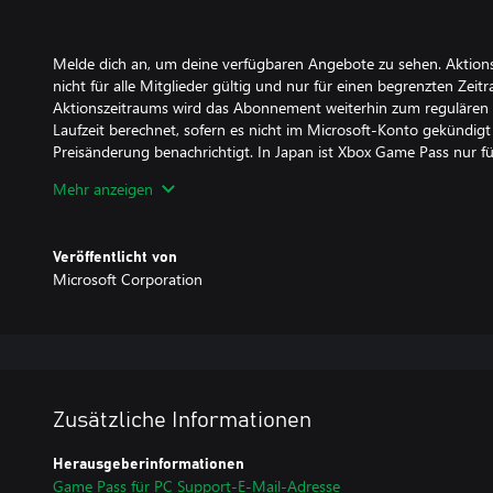
Melde dich an, um deine verfügbaren Angebote zu sehen. Aktion
nicht für alle Mitglieder gültig und nur für einen begrenzten Zei
Aktionszeitraums wird das Abonnement weiterhin zum regulären
Laufzeit berechnet, sofern es nicht im Microsoft-Konto gekündigt 
Preisänderung benachrichtigt. In Japan ist Xbox Game Pass nur 
Kauf verfügbar. Angebote nicht gültig in Russland; andere geog
Mehr anzeigen
gelten. Weitere Informationen findest du in den Nutzungsbeding
https://xbox.com/subscriptionterms.
Veröffentlicht von
Microsoft Corporation
Zusätzliche Informationen
Herausgeberinformationen
Game Pass für PC Support-E-Mail-Adresse