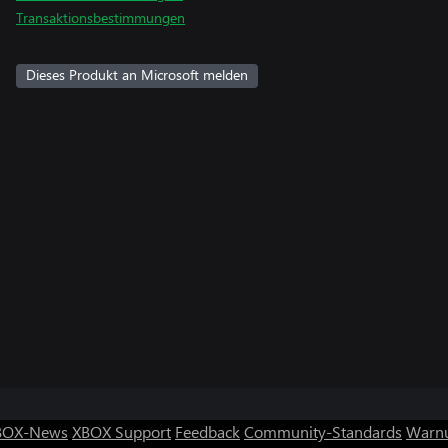
Transaktionsbestimmungen
Dieses Produkt an Microsoft melden
BOX-News
XBOX Support
Feedback
Community-Standards
Warnu