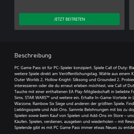
JETZT BEITRETEN
Beschreibung
PC Game Pass ist für PC-Spieler konzipiert. Spiele Call of Duty: Bl
weitere Spiele direkt am Veröffentlichungstag. Wähle aus einem 
Outer Worlds 2, Hollow Knight: Silksong und Grounded 2. Probiere
interessieren oder die du erneut erleben möchtest, wie Call of Dut
Tauche mit einer enthaltenen EA Play-Mitgliedschaft in beliebte 
Sims, STAR WARS™ und weitere ein. Erhalte In-Game-Vorteile in L
Warzone, Rainbow Six Siege und anderen der größten Spiele. Fin
Lieblingsspiele und Add-Ons. Sammle Belohnungen mit bis zu do
Spielen sowie beim Kauf von Spielen und Add-Ons im Store – un
Käufen. Spielen, verdienen, ausgeben und wiederholen – mit Re
Spielende gibt es mit PC Game Pass immer etwas Neues zu entde