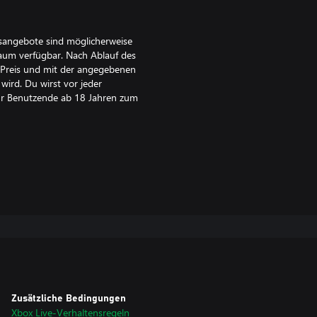
sangebote sind möglicherweise
traum verfügbar. Nach Ablauf des
 Preis und mit der angegebenen
wird. Du wirst vor jeder
für Benutzende ab 18 Jahren zum
rafische Einschränkungen können
ungen auf
Zusätzliche Bedingungen
Xbox Live-Verhaltensregeln