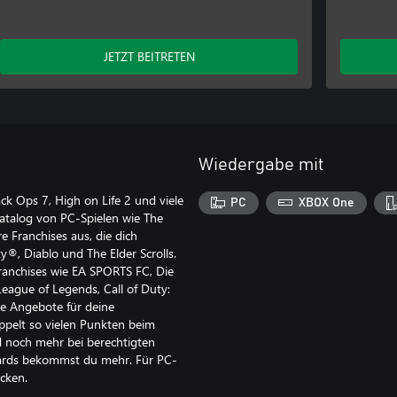
JETZT BEITRETEN
Wiedergabe mit
ack Ops 7, High on Life 2 und viele
PC
XBOX One
Katalog von PC-Spielen wie The
 Franchises aus, die dich
y®, Diablo und The Elder Scrolls.
Franchises wie EA SPORTS FC, Die
eague of Legends, Call of Duty:
de Angebote für deine
ppelt so vielen Punkten beim
d noch mehr bei berechtigten
wards bekommst du mehr. Für PC-
cken.