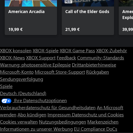
American Arcadia
Call of the Elder Gods
Amer
Explo
19,99 €
21,99 €
39,99
XBOX konsolen
XBOX-Spiele
XBOX Game Pass
XBOX-Zubehör
XBOX-News
XBOX Support
Feedback
Community-Standards
Warnung: photosensitive Epilepsie
Drittanbieterhinweise
Microsoft-Konto
Microsoft Store-Support
Rückgaben
Sendungsverfolgung
Spiele
Deutsch (Deutschland)
Ihre Datenschutzoptionen
Verbraucherdatenschutz für Gesundheitsdaten
An Microsoft
wenden
Abo kündigen
Impressum
Datenschutz und Cookies
Cookies verwalten
Nutzungsbedingungen
Markenzeichen
Informationen zu unserer Werbung
EU Compliance DoCs