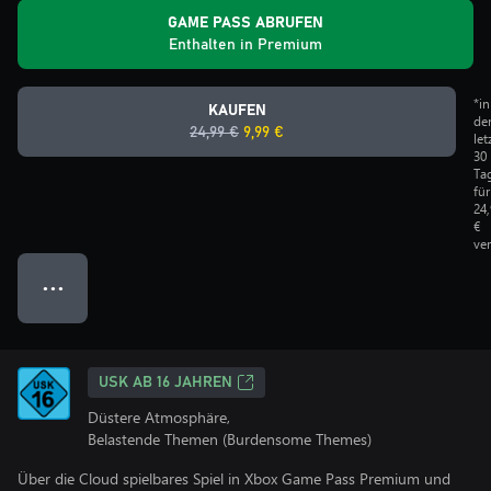
GAME PASS ABRUFEN
Enthalten in Premium
*in
KAUFEN
de
24,99 €
9,99 €
let
30
Ta
für
24
€
ve
● ● ●
USK AB 16 JAHREN
Düstere Atmosphäre,
Belastende Themen (Burdensome Themes)
Über die Cloud spielbares Spiel in Xbox Game Pass Premium und