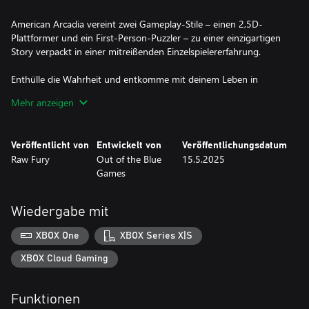
American Arcadia vereint zwei Gameplay-Stile – einen 2,5D-
Plattformer und ein First-Person-Puzzler – zu einer einzigartigen
Story verpackt in einer mitreißenden Einzelspielererfahrung.
Enthülle die Wahrheit und entkomme mit deinem Leben in
American Arcadia!
Mehr anzeigen
ENTKOMME AUS EINER TELE-UTOPIE DER 70ER JAHRE
Die packende Story wird in eine Dokumentation mit Interviews
Veröffentlicht von
Entwickelt von
Veröffentlichungsdatum
und Polizeiverhören der Figuren verpackt, während du im Spiel
Raw Fury
Out of the Blue
15.5.2025
voranschreitest.
Games
ZWEI ERFAHRUNGEN, EIN SPIEL
American Arcadia gewährt dir Kontrolle über zwei Charaktere in
Wiedergabe mit
vollständig unterschiedlichen Umgebungen und einzigartigen
Spielstilen: Ein 2,5D-Action-Sidescroller mit herausfordernden
XBOX One
XBOX Series X|S
Plattformer-Elementen, atemberaubenden Verfolgungsjagden,
Schleich-Action und Puzzles. Dazu gibt es ein umfassendes 3D-
XBOX Cloud Gaming
First-Person-Spiel, in dem du hackst, erkundest, schleichst und
weitere Puzzles löst.
Funktionen