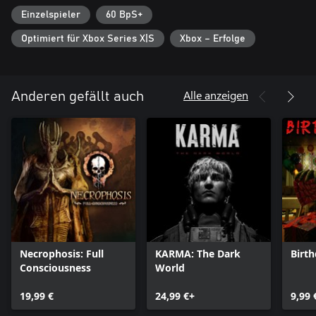
BEEINDRUCKENDE SPRECHER
Einzelspieler
60 BpS+
Yuri Lowenthal (Spider-Man 1 & 2, Prince of Persia The Sands of
Time, Call of the Sea), Krizia Bajos (Cyberpunk 2077, League of
Optimiert für Xbox Series X|S
Xbox – Erfolge
Legends) und Cissy Jones (Firewatch, Life is Strange, Call of the
Sea) und weitere hauchen den Charakteren in American Arcadia
Leben ein.
Alle anzeigen
Anderen gefällt auch
Necrophosis: Full
KARMA: The Dark
Birt
Consciousness
World
19,99 €
24,99 €+
9,99 