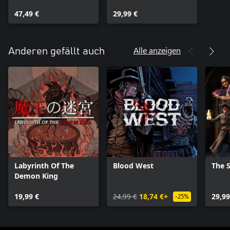
47,49 €
29,99 €
Alle anzeigen
Anderen gefällt auch
Labyrinth Of The
Blood West
The 
Demon King
19,99 €
24,99 €
18,74 €+
29,99
-25%