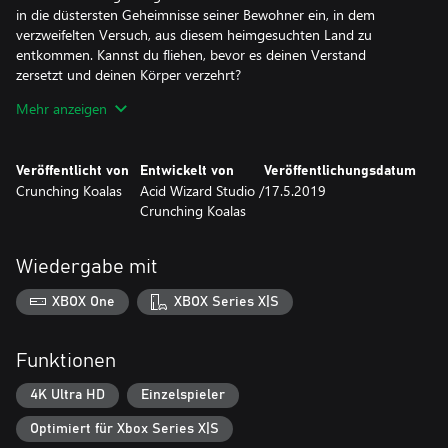
in die düstersten Geheimnisse seiner Bewohner ein, in dem
verzweifelten Versuch, aus diesem heimgesuchten Land zu
entkommen. Kannst du fliehen, bevor es deinen Verstand
zersetzt und deinen Körper verzehrt?
Mehr anzeigen
EIGENSCHAFTEN
Keine Jump-Scares: Eine atmosphärische Horror-Erfahrung, die
Veröffentlicht von
Entwickelt von
Veröffentlichungsdatum
ganz ohne billige Tricks Spannung aufbaut.
Crunching Koalas
Acid Wizard Studio /
17.5.2019
Crunching Koalas
Tag-Nacht-Zyklus: Streife tagsüber durch die verwunschenen
Wälder und nutze dein Versteck, um irgendwie die Nächte zu
überleben.
Wiedergabe mit
Zufällig generierte Karten und Ereignisse: Die Welt ist bei jedem
XBOX One
XBOX Series X|S
Spieldurchgang und für jeden Spieler anders.
Herstellung: Sammle Materialien, um dein Versteck auszubauen,
Funktionen
und stelle Waffen, Fallen und Tränke her.
4K Ultra HD
Einzelspieler
Fähigkeiten und Eigenschaften: Entwickle deinen Charakter,
Optimiert für Xbox Series X|S
indem du eine merkwürdige Substanz in deine Blutbahn injizierst.