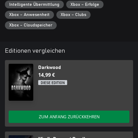
Intelligente Übermittlung
Xbox – Erfolge
Kein Händchenhalten: Stelle dein Können auf die Probe und finde
alles selbst heraus!
Xbox – Anwesenheit
Xbox – Clubs
Xbox – Cloudspeicher
Verzweigte Story: Forme die Welt von Darkwood und bestimme
das Schicksal seiner Bewohner.
Editionen vergleichen
Darkwood
14,99 €
DIESE EDITION
ZUM ANFANG ZURÜCKKEHREN