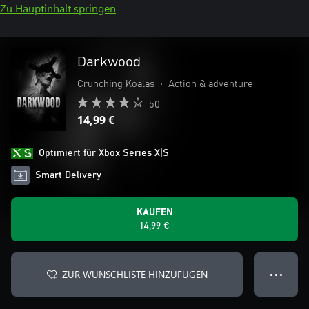
Zu Hauptinhalt springen
Darkwood
Crunching Koalas
•
Action & adventure
50
14,99 €
Optimiert für Xbox Series X|S
Smart Delivery
KAUFEN
14,99 €
ZUR WUNSCHLISTE HINZUFÜGEN
● ● ●