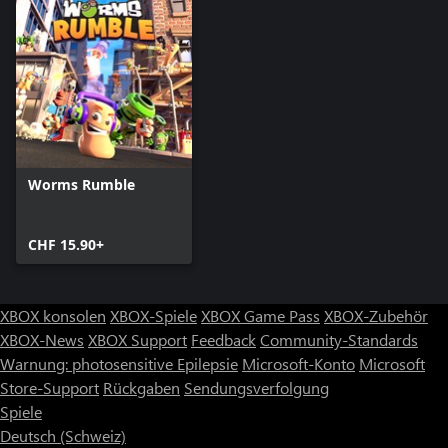
Worms Rumble
CHF 15.90+
XBOX konsolen
XBOX-Spiele
XBOX Game Pass
XBOX-Zubehör
XBOX-News
XBOX Support
Feedback
Community-Standards
Warnung: photosensitive Epilepsie
Microsoft-Konto
Microsoft
Store-Support
Rückgaben
Sendungsverfolgung
Spiele
Deutsch (Schweiz)