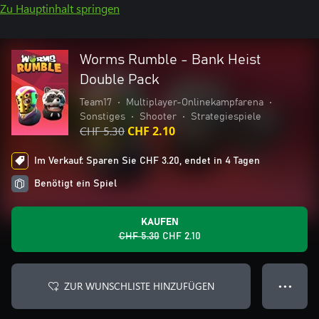
Zu Hauptinhalt springen
Worms Rumble - Bank Heist
Double Pack
Team17
•
Multiplayer-Onlinekampfarena
•
Sonstiges
•
Shooter
•
Strategiespiele
CHF 5.30
CHF 2.10
Im Verkauf: Sparen Sie CHF 3.20, endet in 4 Tagen
Benötigt ein Spiel
KAUFEN
CHF 5.30
CHF 2.10
ZUR WUNSCHLISTE HINZUFÜGEN
● ● ●