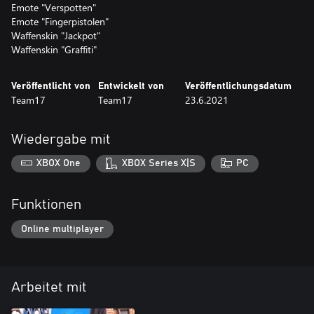
Emote "Verspotten"
Emote "Fingerpistolen"
Waffenskin "Jackpot"
Waffenskin "Graffiti"
Veröffentlicht von
Entwickelt von
Veröffentlichungsdatum
Team17
Team17
23.6.2021
Wiedergabe mit
XBOX One
XBOX Series X|S
PC
Funktionen
Online multiplayer
Arbeitet mit