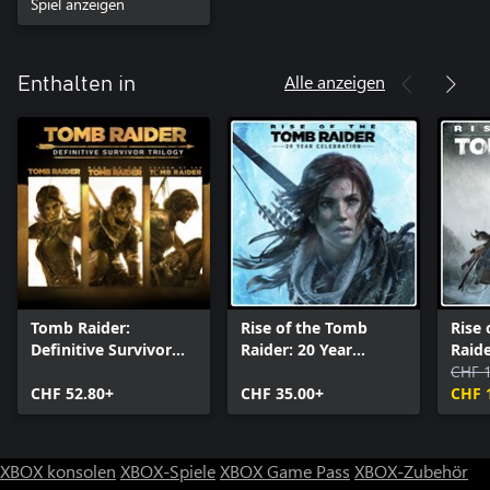
Spiel anzeigen
Alle anzeigen
Enthalten in
Tomb Raider:
Rise of the Tomb
Rise
Definitive Survivor
Raider: 20 Year
Raid
Trilogy
Celebration
CHF 
CHF 52.80+
CHF 35.00+
CHF 
XBOX konsolen
XBOX-Spiele
XBOX Game Pass
XBOX-Zubehör