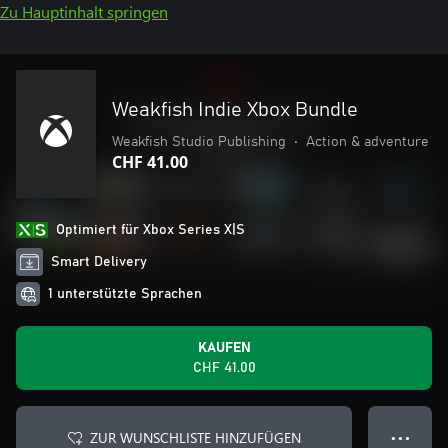
Zu Hauptinhalt springen
Weakfish Indie Xbox Bundle
Weakfish Studio Publishing
•
Action & adventure
CHF 41.00
Optimiert für Xbox Series X|S
Smart Delivery
1 unterstützte Sprachen
KAUFEN
CHF 41.00
ZUR WUNSCHLISTE HINZUFÜGEN
● ● ●