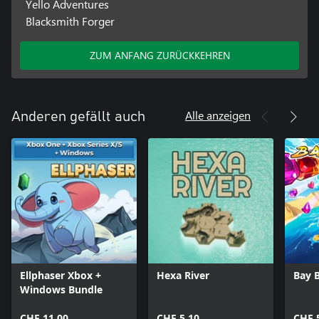
Yello Adventures
Blacksmith Forger
ZUM ANFANG ZURÜCKKEHREN
Alle anzeigen
Anderen gefällt auch
Ellphaser Xbox +
Hexa River
Bay 
Windows Bundle
CHF 11.00
CHF 5.10
CHF 