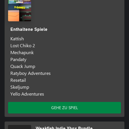
Enthaltene Spiele
Kattish
Lost Chiko 2
Mechapunk
Pandaty
Quack Jump
Ratyboy Adventures
Resetail
Skeljump
Yello Adventures
GEHE ZU SPIEL
Weakfish Indie Xbox Bundle