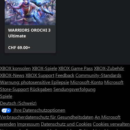
WARRIORS OROCHI 3
Ultimate
CHF 69.00+
XBOX konsolen
XBOX-Spiele
XBOX Game Pass
XBOX-Zubehör
XBOX-News
XBOX Support
Feedback
Community-Standards
Warnung: photosensitive Epilepsie
Microsoft-Konto
Microsoft
Store-Support
Rückgaben
Sendungsverfolgung
Spiele
Deutsch (Schweiz)
Ihre Datenschutzoptionen
Verbraucherdatenschutz für Gesundheitsdaten
An Microsoft
wenden
Impressum
Datenschutz und Cookies
Cookies verwalten