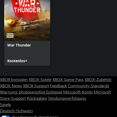
War Thunder
Kostenlos+
XBOX konsolen
XBOX-Spiele
XBOX Game Pass
XBOX-Zubehör
XBOX-News
XBOX Support
Feedback
Community-Standards
Warnung: photosensitive Epilepsie
Microsoft-Konto
Microsoft
Store-Support
Rückgaben
Sendungsverfolgung
Spiele
Deutsch (Schweiz)
Ihre Datenschutzoptionen