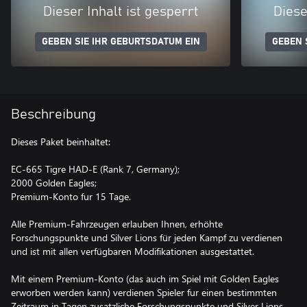
Dieser Inhalt ist gesperrt
Diese
GEBEN SIE IHR GEBURTSDATUM EIN
GEBEN 
Beschreibung
Dieses Paket beinhaltet:
EC-665 Tigre HAD-E (Rank 7, Germany);
2000 Golden Eagles;
Premium-Konto fur 15 Tage.
Alle Premium-Fahrzeugen erlauben Ihnen, erhöhte
Forschungspunkte und Silver Lions für jeden Kampf zu verdienen
und ist mit allen verfügbaren Modifikationen ausgestattet.
Mit einem Premium-Konto (das auch im Spiel mit Golden Eagles
erworben werden kann) verdienen Spieler fur einen bestimmten
Zeitraum in Tagen zusatzliche Forschungspunkte und Silver Lions.