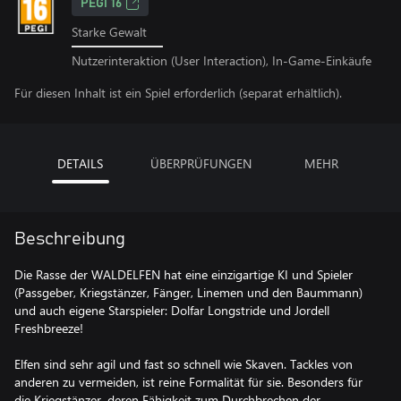
PEGI 16
Starke Gewalt
Nutzerinteraktion (User Interaction), In-Game-Einkäufe
Für diesen Inhalt ist ein Spiel erforderlich (separat erhältlich).
DETAILS
ÜBERPRÜFUNGEN
MEHR
Beschreibung
Die Rasse der WALDELFEN hat eine einzigartige KI und Spieler
(Passgeber, Kriegstänzer, Fänger, Linemen und den Baummann)
und auch eigene Starspieler: Dolfar Longstride und Jordell
Freshbreeze!
Elfen sind sehr agil und fast so schnell wie Skaven. Tackles von
anderen zu vermeiden, ist reine Formalität für sie. Besonders für
die Kriegstänzer, deren Fähigkeit zum Durchbrechen der