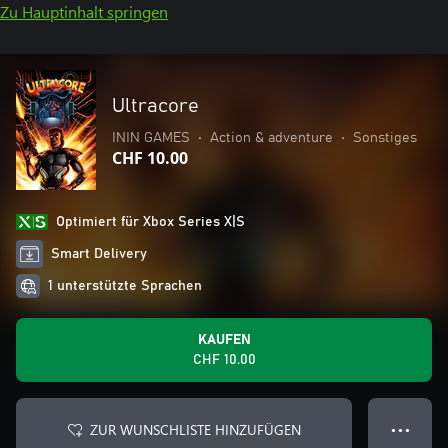
Zu Hauptinhalt springen
Ultracore
ININ GAMES
•
Action & adventure
•
Sonstiges
CHF 10.00
Optimiert für Xbox Series X|S
Smart Delivery
1 unterstützte Sprachen
KAUFEN
CHF 10.00
ZUR WUNSCHLISTE HINZUFÜGEN
● ● ●