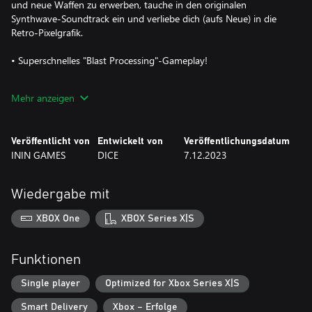
und neue Waffen zu erwerben, tauche in den originalen
Synthwave-Soundtrack ein und verliebe dich (aufs Neue) in die
Retro-Pixelgrafik.
• Superschnelles "Blast Processing"-Gameplay!
• Fünf weitläufige Stages mit herausfordernden Bosskämpfen!
Mehr anzeigen
• Sammle viele verschiedene Waffen sowie Punkte für Upgrades!
Veröffentlicht von
Entwickelt von
Veröffentlichungsdatum
• Moderne Twin-Stick-Steuerung!
ININ GAMES
DICE
7.12.2023
• Mit (wahlweise) komplett neuem Synthwave-Soundtrack!
Wiedergabe mit
Ultracore ist nicht nur ein wiederbelebtes, heißgeliebtes
Hobbyprojekt, sondern auch eine actiongeladene Erfahrung, die
XBOX One
XBOX Series X|S
das klassische 16-Bit-Run'n'Gun-Genre auf die nächste Stufe
hebt... und sogar noch ein Stück weiter.
Funktionen
Single player
Optimized for Xbox Series X|S
Smart Delivery
Xbox – Erfolge