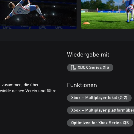
Wiedergabe mit
XBOX Series X|S
n zusammen, die über
Funktionen
ntwickle deinen Verein und führe
Xbox – Multiplayer lokal (2-2)
Xbox – Multiplayer plattformübe
Optimized for Xbox Series X|S