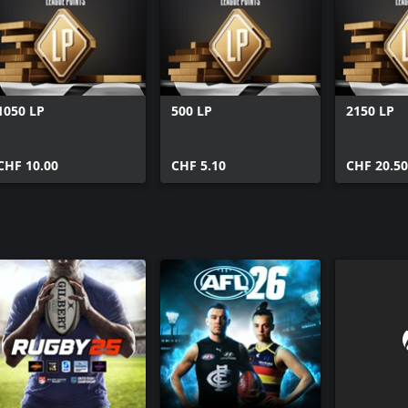
1050 LP
500 LP
2150 LP
CHF 10.00
CHF 5.10
CHF 20.50