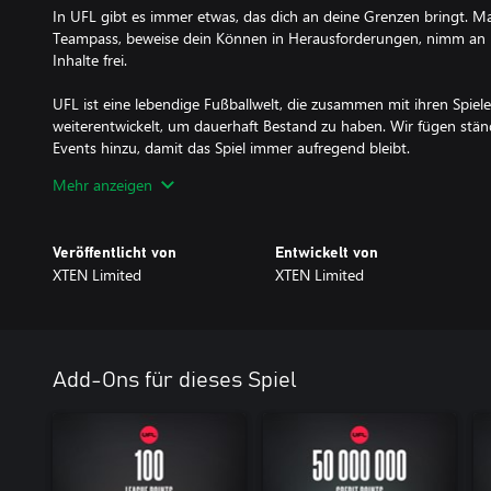
In UFL gibt es immer etwas, das dich an deine Grenzen bringt. Ma
Teampass, beweise dein Können in Herausforderungen, nimm an Ev
Inhalte frei.
UFL ist eine lebendige Fußballwelt, die zusammen mit ihren Spiel
weiterentwickelt, um dauerhaft Bestand zu haben. Wir fügen stä
Events hinzu, damit das Spiel immer aufregend bleibt.
Mehr anzeigen
Dein spannendes UFL-Abenteuer beginnt hier und jetzt. Betritt de
nah.
Veröffentlicht von
Entwickelt von
XTEN Limited
XTEN Limited
Add-Ons für dieses Spiel