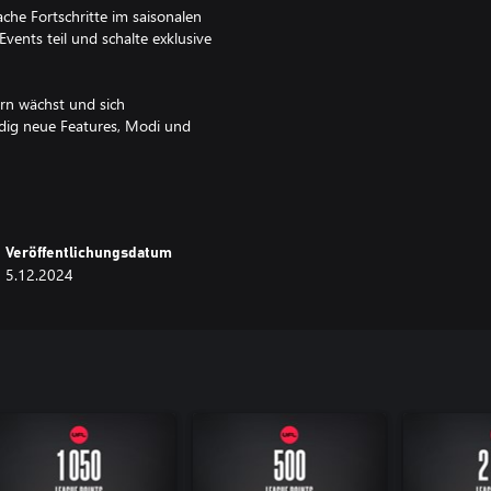
che Fortschritte im saisonalen
ents teil und schalte exklusive
ern wächst und sich
ndig neue Features, Modi und
n Platz. Der Sieg ist zum Greifen
Veröffentlichungsdatum
5.12.2024