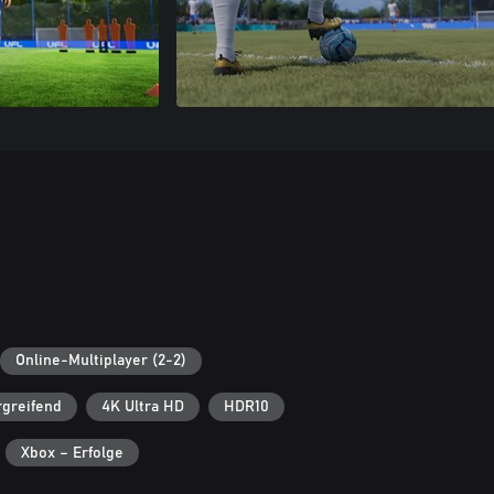
Online-Multiplayer (2-2)
rgreifend
4K Ultra HD
HDR10
Xbox – Erfolge