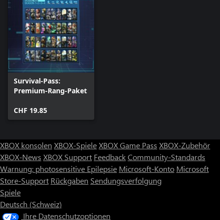
Survival-Pass:
Premium-Rang-Paket
CHF 19.85
XBOX konsolen
XBOX-Spiele
XBOX Game Pass
XBOX-Zubehör
XBOX-News
XBOX Support
Feedback
Community-Standards
Warnung: photosensitive Epilepsie
Microsoft-Konto
Microsoft
Store-Support
Rückgaben
Sendungsverfolgung
Spiele
Deutsch (Schweiz)
Ihre Datenschutzoptionen