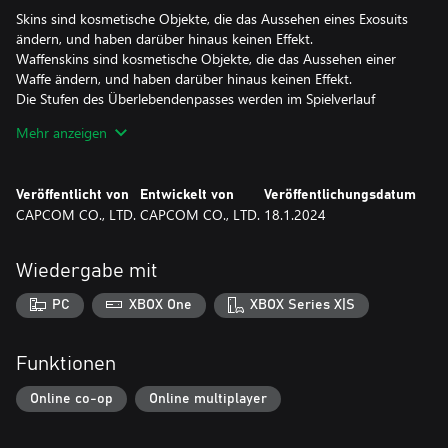
Skins sind kosmetische Objekte, die das Aussehen eines Exosuits
ändern, und haben darüber hinaus keinen Effekt.
Waffenskins sind kosmetische Objekte, die das Aussehen einer
Waffe ändern, und haben darüber hinaus keinen Effekt.
Die Stufen des Überlebendenpasses werden im Spielverlauf
erhöht. Je nach Stufe sind bestimmte Objekte erhältlich. Durch
Mehr anzeigen
den Kauf eines Premium-Rangs erhältst du besondere
Belohnungen.
Bitte beachte beim Kauf die Saison. Jeder Überlebendenpass
Veröffentlicht von
Entwickelt von
Veröffentlichungsdatum
entspricht einer Saison im Spiels. Dieses Produkt öffnet den
CAPCOM CO., LTD.
CAPCOM CO., LTD.
18.1.2024
Premium-Rang des Überlebendenpasses für jede Saison.
Durch die Freischaltung des Premium-Ranges können Spieler
beim Hochstufen zusätzliche Objekte als Belohnung erhalten.
Wiedergabe mit
* Die Saison wechselt am Ersten eines jeden Monats.
PC
XBOX One
XBOX Series X|S
* Die Saisons finden nacheinander von Saison 1 bis Saison 4 statt.
Wenn die Saison 4 endet, starten die Saisons bei Saison 1 neu.
* Infos zur aktuellen Saison findest du im Spiel oder in der
Funktionen
Anleitung auf der offiziellen Website.
* Dieses Produkt ist eventuell auch in anderen Paketen enthalten.
Online co-op
Online multiplayer
Achte darauf, doppelte Käufe zu vermeiden.
* Dieser Survival-Pass ist ein Saison-Pass, der während Saison 3