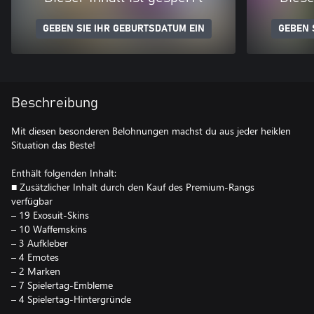
GEBEN SIE IHR GEBURTSDATUM EIN
GEBEN 
Beschreibung
Mit diesen besonderen Belohnungen machst du aus jeder heiklen
Situation das Beste!
Enthält folgenden Inhalt:
■ Zusätzlicher Inhalt durch den Kauf des Premium-Rangs
verfügbar
– 19 Exosuit-Skins
– 10 Waffemskins
– 3 Aufkleber
– 4 Emotes
– 2 Marken
– 7 Spielertag-Embleme
– 4 Spielertag-Hintergründe