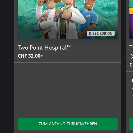
DIESE EDITION
Two Point Hospital™
T
CHF 32.00+
C
C
ZUM ANFANG ZURÜCKKEHREN