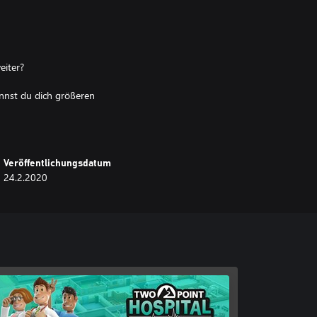
eiter?
annst du dich größeren
n.
se, um schneller mehr Geld zu
Veröffentlichungsdatum
24.2.2020
hr.