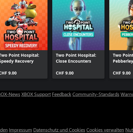
Two Point Hospital:
Two Point Hospital:
Two Point
Speedy Recovery
Close Encounters
Pebberley
CHF 9.00
CHF 9.00
CHF 9.00
BOX-News
XBOX Support
Feedback
Community-Standards
Warnu
nden
Impressum
Datenschutz und Cookies
Cookies verwalten
Nut