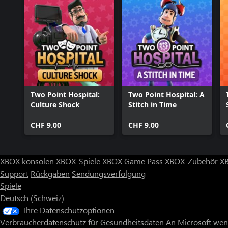
Two Point Hospital:
Two Point Hospital: A
Culture Shock
Stitch in Time
CHF 9.00
CHF 9.00
XBOX konsolen
XBOX-Spiele
XBOX Game Pass
XBOX-Zubehör
X
Support
Rückgaben
Sendungsverfolgung
Spiele
Deutsch (Schweiz)
Ihre Datenschutzoptionen
Verbraucherdatenschutz für Gesundheitsdaten
An Microsoft we