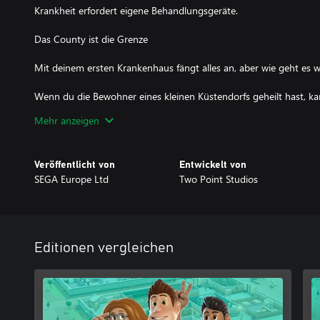
Krankheit erfordert eigene Behandlungsgeräte.
Das County ist die Grenze
Mit deinem ersten Krankenhaus fängt alles an, aber wie geht es w
Wenn du die Bewohner eines kleinen Küstendorfs geheilt hast, k
Herausforderungen in einem geschäftigeren Krankenhauses stelle
Mehr anzeigen
Verbessere deine Abteilungen, Maschinen, Personal und Grundris
machen.
Veröffentlicht von
Entwickelt von
SEGA Europe Ltd
Two Point Studios
Microsoft unterstützt Windows 10 oder ältere Versionen nicht me
Editionen vergleichen