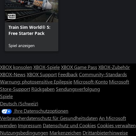
Train Sim World® 5:
Free Starter Pack
Spiel anzeigen
XBOX konsolen
XBOX-Spiele
XBOX Game Pass
XBOX-Zubehör
XBOX-News
XBOX Support
Feedback
Community-Standards
Warnung: photosensitive Epilepsie
Microsoft-Konto
Microsoft
Store-Support
Rückgaben
Sendungsverfolgung
Spiele
Deutsch (Schweiz)
Ihre Datenschutzoptionen
Verbraucherdatenschutz für Gesundheitsdaten
An Microsoft
wenden
Impressum
Datenschutz und Cookies
Cookies verwalten
Nutzungsbedingungen
Markenzeichen
Drittanbieterhinweise