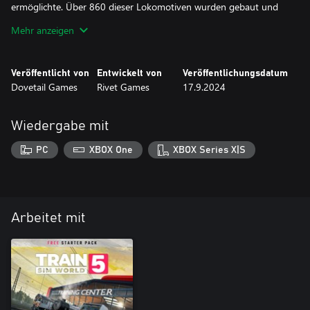
ermöglichte. Über 860 dieser Lokomotiven wurden gebaut und
im Gütertransport in ganz Ostdeutschland eingesetzt.
Mehr anzeigen
Einige V100 wurden nach überarbeiteter Motorisierung als DR
Baureihe 114 ausgewiesen und mit der Wiedervereinigung
Veröffentlicht von
Entwickelt von
Veröffentlichungsdatum
Deutschlands erneut zur DB BR 204 umklassifiziert.
Dovetail Games
Rivet Games
17.9.2024
Jetzt können Sie die klassische DB BR 204 selbst erleben, wie sie
in Train Sim World 2 authentisch zum Leben erweckt wurde!
Wiedergabe mit
PC
XBOX One
XBOX Series X|S
Arbeitet mit