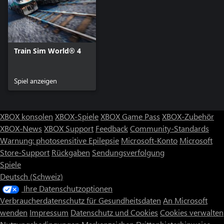
Train Sim World® 4
Spiel anzeigen
XBOX konsolen
XBOX-Spiele
XBOX Game Pass
XBOX-Zubehör
XBOX-News
XBOX Support
Feedback
Community-Standards
Warnung: photosensitive Epilepsie
Microsoft-Konto
Microsoft
Store-Support
Rückgaben
Sendungsverfolgung
Spiele
Deutsch (Schweiz)
Ihre Datenschutzoptionen
Verbraucherdatenschutz für Gesundheitsdaten
An Microsoft
wenden
Impressum
Datenschutz und Cookies
Cookies verwalten