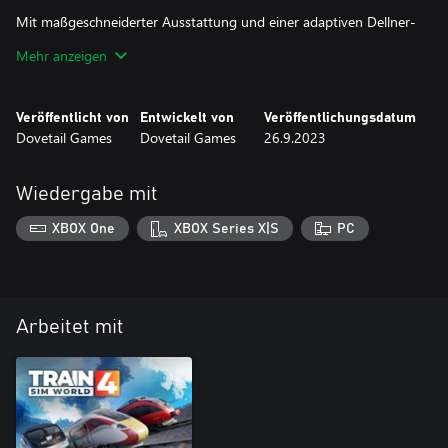
Mit maßgeschneiderter Ausstattung und einer adaptiven Dellner-
Kupplung spielte die ROG Class 37 während des SERefurb-
Mehr anzeigen
Programms eine fundamentale Rolle in der Überführung von
Class 375-Electrostars. In Train Sim World 3 können Sie nun die
Tage der wöchentlichen Fahrten durch die Städte von Medwey
Veröffentlicht von
Entwickelt von
Veröffentlichungsdatum
wiederaufleben lassen und außer Dienst gestellte Class 375s mit
Dovetail Games
Dovetail Games
26.9.2023
Wiedergabe mit
XBOX One
XBOX Series X|S
PC
Arbeitet mit