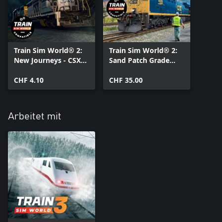
Train Sim World® 2:
Train Sim World® 2:
New Journeys - CSX
Sand Patch Grade
SD40 (Train Sim
(Train Sim World® 3
World® 3
CHF 4.10
Compatible)
CHF 35.00
Compatible)
Arbeitet mit