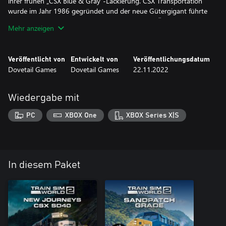
ihrer frühen „CSX Blue & Gray“-Lackierung. CSX Transportation
wurde im Jahr 1986 gegründet und der neue Gütergigant führte
diese zweifarbige Lackierung in seiner Flotte ein. Übernehmen Sie
Mehr anzeigen
die Führung schwerer Güterzüge und Rangierdienstleistungen
mit diesem zeitlosen amerikanischen Klassiker.
Veröffentlicht von
Entwickelt von
Veröffentlichungsdatum
Dovetail Games
Dovetail Games
22.11.2022
Wiedergabe mit
PC
XBOX One
XBOX Series X|S
In diesem Paket